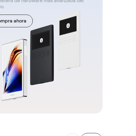
lletera de hardware más avanzada del
o.
mpra ahora