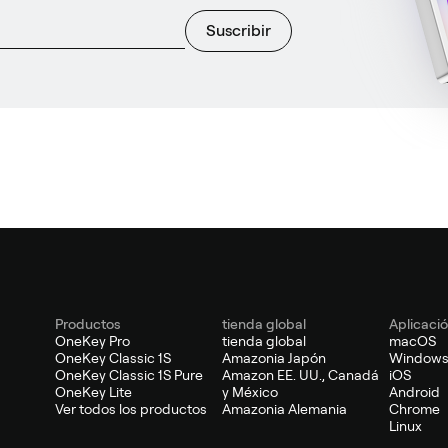
Suscribir
Productos
tienda global
Aplicaci
OneKey Pro
tienda global
macOS
OneKey Classic 1S
Amazonia Japón
Window
OneKey Classic 1S Pure
Amazon EE. UU., Canadá
iOS
OneKey Lite
y México
Android
Ver todos los productos
Amazonia Alemania
Chrome
Linux