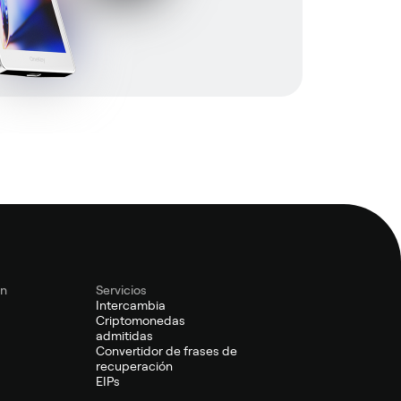
ón
Servicios
Intercambia
s
Criptomonedas
admitidas
Convertidor de frases de
recuperación
EIPs