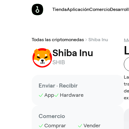
Tienda
Aplicación
Comercio
Desarrol
Todas las criptomonedas
Shiba Inu
Me
L
Shiba Inu
SHIB
La
tr
Enviar · Recibir
de
App
Hardware
ex
Comercio
Comprar
Vender