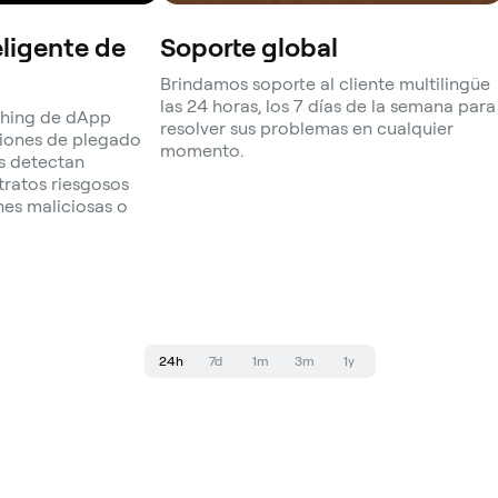
eligente de
Soporte global
Brindamos soporte al cliente multilingüe
las 24 horas, los 7 días de la semana para
shing de dApp
resolver sus problemas en cualquier
ciones de plegado
momento.
s detectan
ratos riesgosos
nes maliciosas o
24h
7d
1m
3m
1y