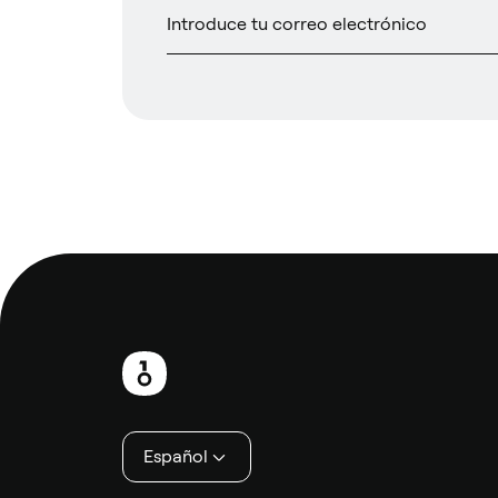
Pie
de
página
Español