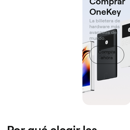
Comprar
OneKey
La billetera de
hardware más
avanzada del
mundo.
Compra
ahora