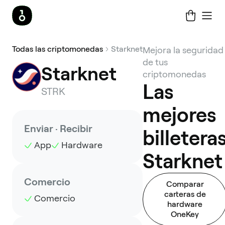
Todas las criptomonedas
Starknet
Mejora la seguridad
de tus
Starknet
criptomonedas
Las
STRK
mejores
Enviar · Recibir
billetera
App
Hardware
Starknet
Comercio
Comparar
carteras de
Comercio
hardware
OneKey