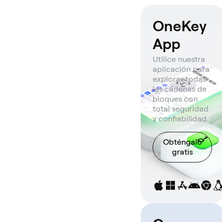
OneKey
App
Utilice nuestra
aplicación para
explorar todas
las cadenas de
bloques con
total seguridad
y confiabilidad.
Obténgalo
gratis