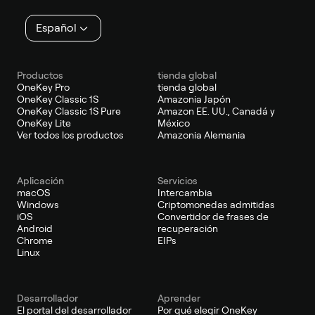
página
Español
Productos
tienda global
OneKey Pro
tienda global
OneKey Classic 1S
Amazonia Japón
OneKey Classic 1S Pure
Amazon EE. UU., Canadá y
OneKey Lite
México
Ver todos los productos
Amazonia Alemania
Aplicación
Servicios
macOS
Intercambia
Windows
Criptomonedas admitidas
iOS
Convertidor de frases de
Android
recuperación
Chrome
EIPs
Linux
Desarrollador
Aprender
El portal del desarrollador
Por qué elegir OneKey