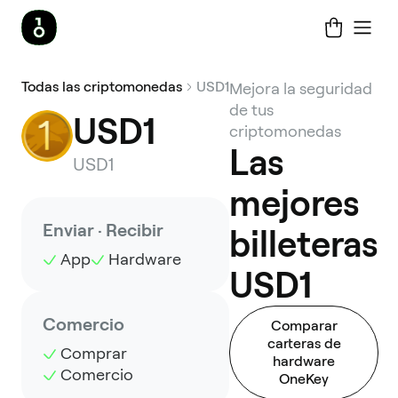
Todas las criptomonedas
USD1
Mejora la seguridad
de tus
USD1
criptomonedas
Las
USD1
mejores
Enviar · Recibir
billeteras
App
Hardware
USD1
Comercio
Comparar
carteras de
Comprar
hardware
Comercio
OneKey