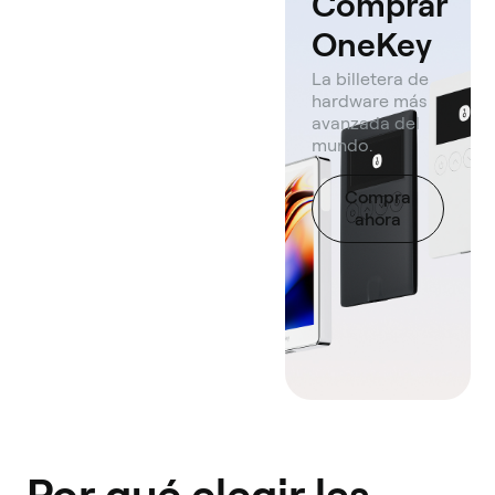
Comprar
OneKey
La billetera de
hardware más
avanzada del
mundo.
Compra
ahora