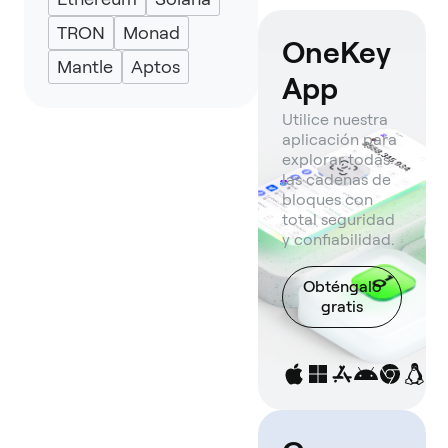
TRON
Monad
OneKey
Mantle
Aptos
App
Utilice nuestra
aplicación para
explorar todas
las cadenas de
bloques con
total seguridad
y confiabilidad.
Obténgalo
gratis