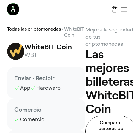
Todas las criptomonedas
WhiteBIT
Mejora la segurida
Coin
de tus
criptomonedas
WhiteBIT Coin
Las
WBT
mejores
Enviar · Recibir
billetera
App
Hardware
WhiteBI
Coin
Comercio
Comercio
Comparar
carteras de