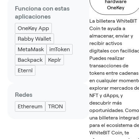
hardware
Funciona con estas
OneKey
aplicaciones
La billetera WhiteBIT
OneKey App
Coin te ayuda a
almacenar, enviar y
Rabby Wallet
recibir activos
MetaMask
imToken
digitales con facilida
Puedes realizar
Backpack
Keplr
transacciones de
Eternl
tokens entre cadenas
en cualquier moment
explorar mercados d
Redes
NFT y dApps, y
descubrir más
Ethereum
TRON
oportunidades. Com
una billetera integra
para el ecosistema d
WhiteBIT Coin, te