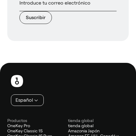
Suscribir
Pie
de
página
Español
Productos
tienda global
OneKey Pro
tienda global
OneKey Classic 1S
Amazonia Japón
OneKey Classic 1S Pure
Amazon EE. UU., Canadá y