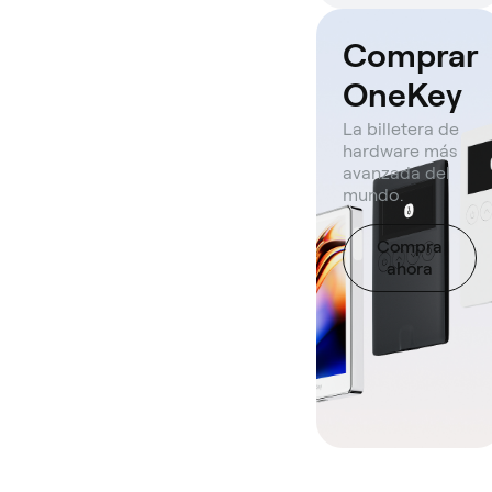
Comprar
OneKey
La billetera de
hardware más
avanzada del
mundo.
Compra
ahora