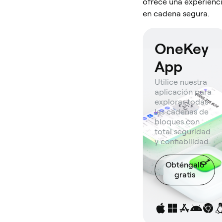
ofrece una experienc
en cadena segura.
OneKey
App
Utilice nuestra
aplicación para
explorar todas
las cadenas de
bloques con
total seguridad
y confiabilidad.
Obténgalo
gratis