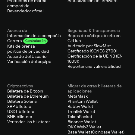
Productos de marca
Actualización de firmware
compartida
Revendedor oficial
Acerca de
Seguridad & Transparencia
Información de la compañía
Repos de código abierto en
GitHub
Carrera
Contratación
Auditado por SlowMist
Kits de prensa
Certificado ISO/IEC 27001
política de privacidad
Certificación de la UE NB (EN
Acuerdo del Usuario
18031)
Verificación del equipo
Reportar una vulnerabilidad
Criptoactivos
Migrar de otras billeteras de
Billetera de Bitcoin
aplicaciones
Billetera de Ethereum
MetaMask
Billetera Solana
Phantom Wallet
XRP billetera
Rabby Wallet
USDT billetera
Tronlink Wallet
BNB billetera
TokenPocket
Ver todas las billeteras
Binance Wallet
OKX Web3 Wallet
Base Wallet (Coinbase Wallet)