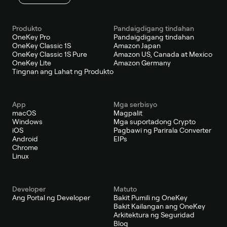
Produkto
Pandaigdigang tindahan
OneKey Pro
Pandaigdigang tindahan
OneKey Classic 1S
Amazon Japan
OneKey Classic 1S Pure
Amazon US, Canada at Mexico
OneKey Lite
Amazon Germany
Tingnan ang Lahat ng Produkto
App
Mga serbisyo
macOS
Magpalit
Windows
Mga suportadong Crypto
iOS
Pagbawi ng Parirala Converter
Android
EIPs
Chrome
Linux
Developer
Matuto
Ang Portal ng Developer
Bakit Pumili ng OneKey
Bakit Kailangan ang OneKey
Arkitektura ng Seguridad
Blog