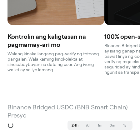
Kontrolin ang kaligtasan na
100% open-s
pagmamay-ari mo
Binance Bridged 
ay isang ganap na
Walang kinakailangang pag-verify ng totoong
bawat linya ng cod
pangalan. Wala kaming kinokolekta at
verify ng mga eks
sinusubaybayan na data ng user. Ang iyong
seguridad ay hin
wallet ay sa iyo lamang.
ngunit sa transpa
Binance Bridged USDC (BNB Smart Chain)
Presyo
24h
7d
1m
3m
1y