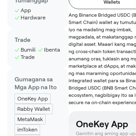
Tumanggap
Wallets
App
Ang Binance Bridged USDC (
Hardware
Smart Chain) wallet ay tumutu
iyo na madaling mag-imbak,
magpadala, at makatanggap 
Trade
digital asset. Maaari kang m
Bumili
Ibenta
ng cross-chain token transact
Trade
anumang oras, tuklasin ang 
marketplace at dApps, at ma
ng mas maraming oportunidad
Gumagana sa
integrated wallet para sa Bin
Mga App na Ito
Bridged USDC (BNB Smart Ch
ecosystem, nagbibigay ito sa 
OneKey App
secure na on-chain experience
Rabby Wallet
MetaMask
OneKey App
imToken
Gamitin ang aming app u