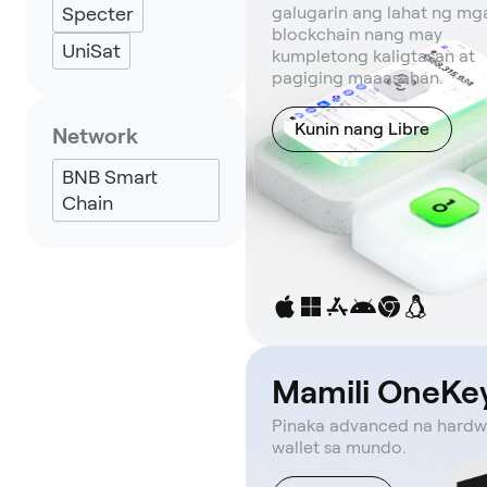
Specter
galugarin ang lahat ng mg
blockchain nang may
UniSat
kumpletong kaligtasan at
pagiging maaasahan.
Kunin nang Libre
Network
BNB Smart
Chain
Mamili OneKe
Pinaka advanced na hardw
wallet sa mundo.