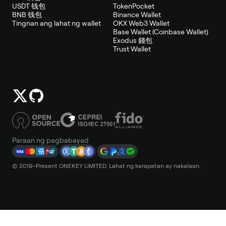
USDT 钱包
TokenPocket
BNB 钱包
Binance Wallet
Tingnan ang lahat ng wallet
OKX Web3 Wallet
Base Wallet (Coinbase Wallet)
Exodus 錢包
Trust Wallet
Paraan ng pagbabayad
© 2019–Present ONEKEY LIMITED. Lahat ng karapatan ay nakalaan.