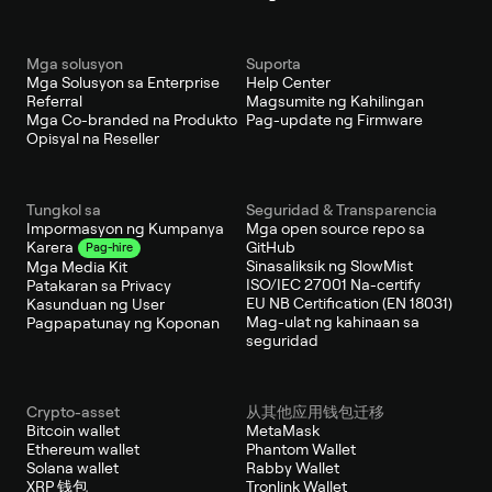
Mga solusyon
Suporta
Mga Solusyon sa Enterprise
Help Center
Referral
Magsumite ng Kahilingan
Mga Co-branded na Produkto
Pag-update ng Firmware
Opisyal na Reseller
Tungkol sa
Seguridad & Transparencia
Impormasyon ng Kumpanya
Mga open source repo sa
GitHub
Karera
Pag-hire
Sinasaliksik ng SlowMist
Mga Media Kit
ISO/IEC 27001 Na-certify
Patakaran sa Privacy
EU NB Certification (EN 18031)
Kasunduan ng User
Mag-ulat ng kahinaan sa
Pagpapatunay ng Koponan
seguridad
Crypto-asset
从其他应用钱包迁移
Bitcoin wallet
MetaMask
Ethereum wallet
Phantom Wallet
Solana wallet
Rabby Wallet
XRP 钱包
Tronlink Wallet