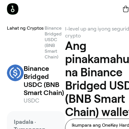
Lahat ng Cryptos
Binance
I-level up ang iyong seguri
Bridged
crypto
USDC
Ang
(BNB
Smart
pinakamahu
Chain)
Binance 
na Binance
Bridged 
Bridged US
USDC (BNB 
Smart Chain)
(BNB Smart
USDC
Chain) walle
Ipadala ·
Ikumpara ang OneKey Har