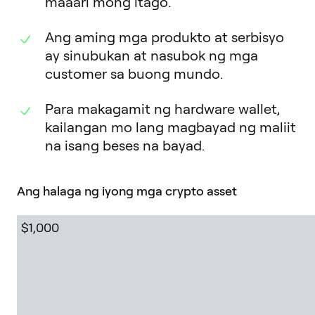
maaari mong itago.
Ang aming mga produkto at serbisyo
ay sinubukan at nasubok ng mga
customer sa buong mundo.
Para makagamit ng hardware wallet,
kailangan mo lang magbayad ng maliit
na isang beses na bayad.
Ang halaga ng iyong mga crypto asset
$1,000,000 +
$30,000
$10,000
$1,000