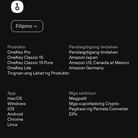
Filipino
Produkto
Pandaigdigang tindahan
OneKey Pro
Pandaigdigang tindahan
OneKey Classic 1S
Amazon Japan
OneKey Classic 1S Pure
Amazon US, Canada at Mexico
OneKey Lite
Amazon Germany
Tingnan ang Lahat ng Produkto
App
Mga serbisyo
macOS
Magpalit
Windows
Mga suportadong Crypto
iOS
Pagbawi ng Parirala Converter
Android
EIPs
Chrome
Linux