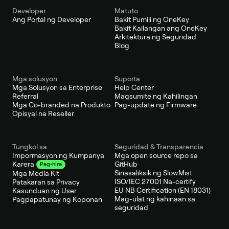
Developer
Matuto
Ang Portal ng Developer
Bakit Pumili ng OneKey
Bakit Kailangan ang OneKey
Arkitektura ng Seguridad
Blog
Mga solusyon
Suporta
Mga Solusyon sa Enterprise
Help Center
Referral
Magsumite ng Kahilingan
Mga Co-branded na Produkto
Pag-update ng Firmware
Opisyal na Reseller
Tungkol sa
Seguridad & Transparencia
Impormasyon ng Kumpanya
Mga open source repo sa
GitHub
Karera
Pag-hire
Sinasaliksik ng SlowMist
Mga Media Kit
ISO/IEC 27001 Na-certify
Patakaran sa Privacy
EU NB Certification (EN 18031)
Kasunduan ng User
Mag-ulat ng kahinaan sa
Pagpapatunay ng Koponan
seguridad