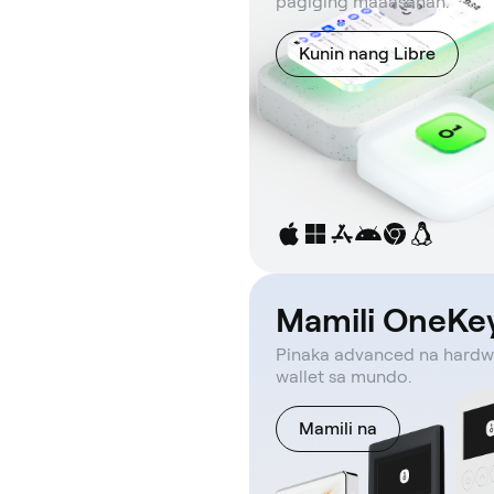
pagiging maaasahan.
Kunin nang Libre
Mamili OneKe
Pinaka advanced na hardw
wallet sa mundo.
Mamili na