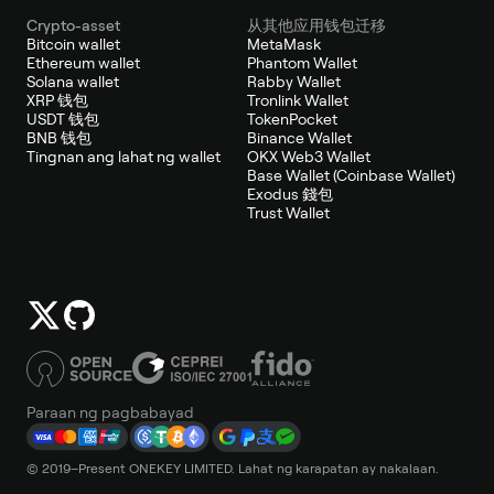
Crypto-asset
从其他应用钱包迁移
Bitcoin wallet
MetaMask
Ethereum wallet
Phantom Wallet
Solana wallet
Rabby Wallet
XRP 钱包
Tronlink Wallet
USDT 钱包
TokenPocket
BNB 钱包
Binance Wallet
Tingnan ang lahat ng wallet
OKX Web3 Wallet
Base Wallet (Coinbase Wallet)
Exodus 錢包
Trust Wallet
Paraan ng pagbabayad
© 2019–Present ONEKEY LIMITED. Lahat ng karapatan ay nakalaan.