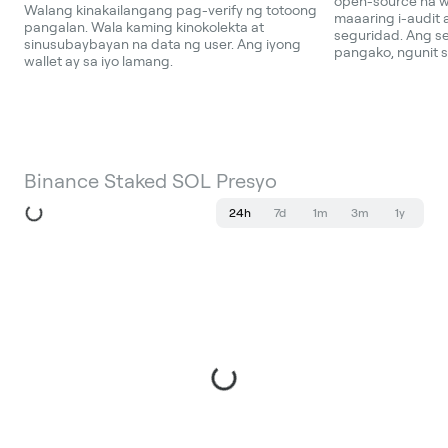
open-source na wa
Walang kinakailangang pag-verify ng totoong
maaaring i-audit 
pangalan. Wala kaming kinokolekta at
seguridad. Ang s
sinusubaybayan na data ng user. Ang iyong
pangako, ngunit s
wallet ay sa iyo lamang.
Binance Staked SOL Presyo
24h
7d
1m
3m
1y