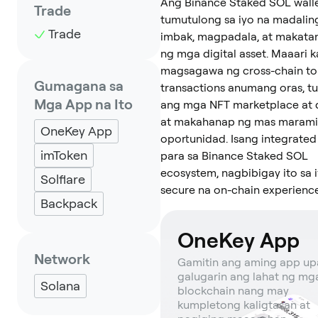
Ang Binance Staked SOL walle
Trade
tumutulong sa iyo na madali
Trade
imbak, magpadala, at makat
ng mga digital asset. Maaari 
magsagawa ng cross-chain t
Gumagana sa
transactions anumang oras, tu
Mga App na Ito
ang mga NFT marketplace at 
at makahanap ng mas maram
OneKey App
oportunidad. Isang integrated
imToken
para sa Binance Staked SOL
ecosystem, nagbibigay ito sa 
Solflare
secure na on-chain experience
Backpack
OneKey App
Network
Gamitin ang aming app u
galugarin ang lahat ng mg
Solana
blockchain nang may
kumpletong kaligtasan at