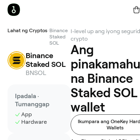
Lahat ng Cryptos
Binance
I-level up ang iyong seguri
Staked
crypto
SOL
Ang
Binance 
pinakamahu
Staked SOL
BNSOL
na Binance
Staked SOL
Ipadala ·
wallet
Tumanggap
App
Hardware
Ikumpara ang OneKey Har
Wallets