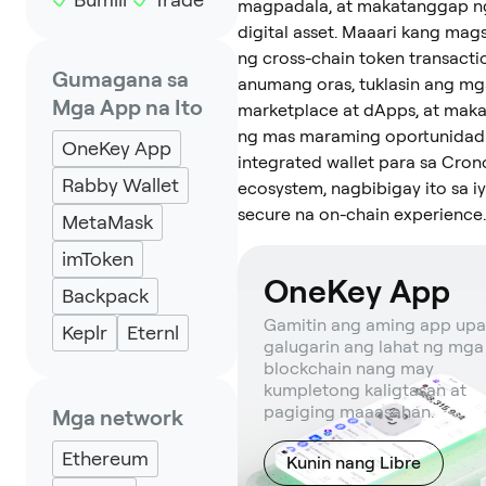
magpadala, at makatanggap 
digital asset. Maaari kang ma
ng cross-chain token transacti
Gumagana sa
anumang oras, tuklasin ang m
Mga App na Ito
marketplace at dApps, at mak
ng mas maraming oportunidad.
OneKey App
integrated wallet para sa Cron
Rabby Wallet
ecosystem, nagbibigay ito sa i
secure na on-chain experience.
MetaMask
imToken
OneKey App
Backpack
Gamitin ang aming app up
Keplr
Eternl
galugarin ang lahat ng mga
blockchain nang may
kumpletong kaligtasan at
pagiging maaasahan.
Mga network
Ethereum
Kunin nang Libre