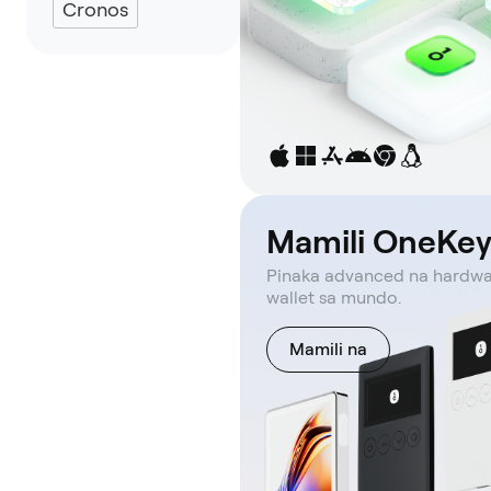
Cronos
Mamili OneKe
Pinaka advanced na hardw
wallet sa mundo.
Mamili na