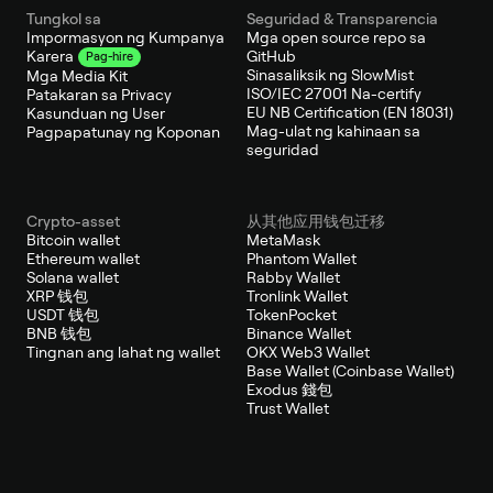
Tungkol sa
Seguridad & Transparencia
Impormasyon ng Kumpanya
Mga open source repo sa
GitHub
Karera
Pag-hire
Sinasaliksik ng SlowMist
Mga Media Kit
ISO/IEC 27001 Na-certify
Patakaran sa Privacy
EU NB Certification (EN 18031)
Kasunduan ng User
Mag-ulat ng kahinaan sa
Pagpapatunay ng Koponan
seguridad
Crypto-asset
从其他应用钱包迁移
Bitcoin wallet
MetaMask
Ethereum wallet
Phantom Wallet
Solana wallet
Rabby Wallet
XRP 钱包
Tronlink Wallet
USDT 钱包
TokenPocket
BNB 钱包
Binance Wallet
Tingnan ang lahat ng wallet
OKX Web3 Wallet
Base Wallet (Coinbase Wallet)
Exodus 錢包
Trust Wallet