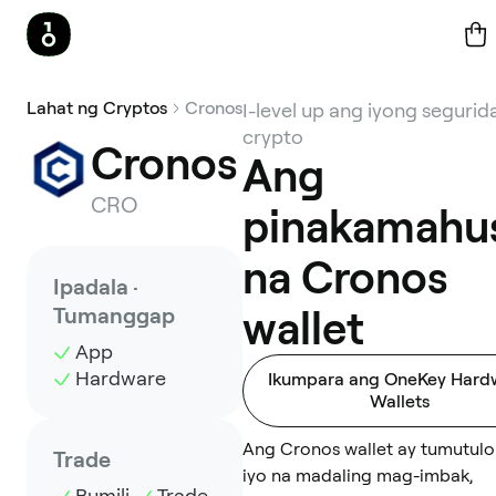
Lahat ng Cryptos
Cronos
I-level up ang iyong segurid
crypto
Cronos
Ang
CRO
pinakamahu
na Cronos
Ipadala ·
Tumanggap
wallet
App
Hardware
Ikumpara ang OneKey Hard
Wallets
Ang Cronos wallet ay tumutulo
Trade
iyo na madaling mag-imbak,
Bumili
Trade