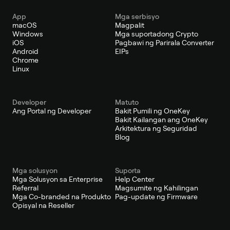
App
Mga serbisyo
macOS
Magpalit
Windows
Mga suportadong Crypto
iOS
Pagbawi ng Parirala Converter
Android
EIPs
Chrome
Linux
Developer
Matuto
Ang Portal ng Developer
Bakit Pumili ng OneKey
Bakit Kailangan ang OneKey
Arkitektura ng Seguridad
Blog
Mga solusyon
Suporta
Mga Solusyon sa Enterprise
Help Center
Referral
Magsumite ng Kahilingan
Mga Co-branded na Produkto
Pag-update ng Firmware
Opisyal na Reseller