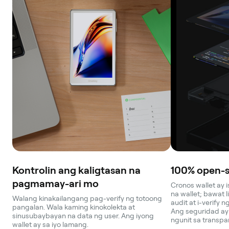
Kontrolin ang kaligtasan na
100% open-s
pagmamay-ari mo
Cronos wallet ay
na wallet; bawat 
Walang kinakailangang pag-verify ng totoong
audit at i-verify 
pangalan. Wala kaming kinokolekta at
Ang seguridad ay
sinusubaybayan na data ng user. Ang iyong
ngunit sa transpa
wallet ay sa iyo lamang.