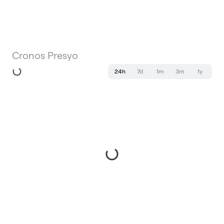
Cronos Presyo
24h
7d
1m
3m
1y