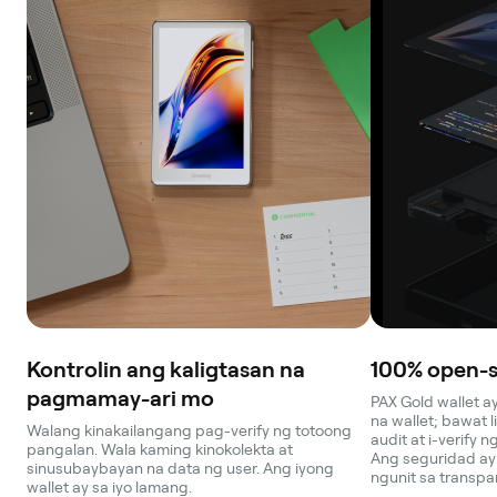
Kontrolin ang kaligtasan na
100% open-s
pagmamay-ari mo
PAX Gold wallet 
na wallet; bawat 
Walang kinakailangang pag-verify ng totoong
audit at i-verify 
pangalan. Wala kaming kinokolekta at
Ang seguridad ay
sinusubaybayan na data ng user. Ang iyong
ngunit sa transpa
wallet ay sa iyo lamang.