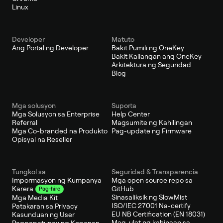
Linux
Developer
Matuto
Ang Portal ng Developer
Bakit Pumili ng OneKey
Bakit Kailangan ang OneKey
Arkitektura ng Seguridad
Blog
Mga solusyon
Suporta
Mga Solusyon sa Enterprise
Help Center
Referral
Magsumite ng Kahilingan
Mga Co-branded na Produkto
Pag-update ng Firmware
Opisyal na Reseller
Tungkol sa
Seguridad & Transparencia
Impormasyon ng Kumpanya
Mga open source repo sa
GitHub
Karera
Pag-hire
Sinasaliksik ng SlowMist
Mga Media Kit
ISO/IEC 27001 Na-certify
Patakaran sa Privacy
EU NB Certification (EN 18031)
Kasunduan ng User
Mag-ulat ng kahinaan sa
Pagpapatunay ng Koponan