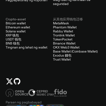
seguridad
Crypto-asset
从其他应用钱包迁移
Bitcoin wallet
MetaMask
Ethereum wallet
Phantom Wallet
Solana wallet
Rabby Wallet
XRP 钱包
Tronlink Wallet
USDT 钱包
TokenPocket
BNB 钱包
Binance Wallet
Tingnan ang lahat ng wallet
OKX Web3 Wallet
Base Wallet (Coinbase Wallet)
Exodus 錢包
Trust Wallet
Paraan ng pagbabayad