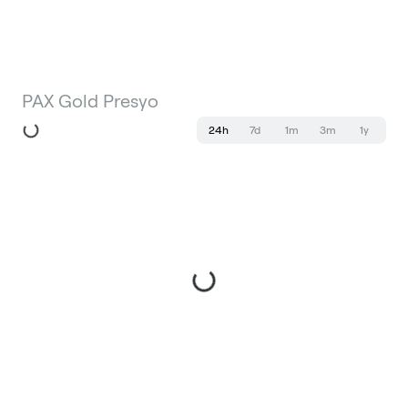
PAX Gold Presyo
24h
7d
1m
3m
1y