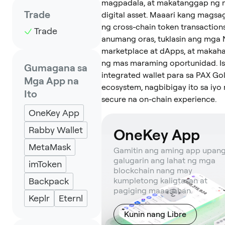
magpadala, at makatanggap ng
Trade
digital asset. Maaari kang mags
ng cross-chain token transaction
Trade
anumang oras, tuklasin ang mga
marketplace at dApps, at makah
ng mas maraming oportunidad. I
Gumagana sa
integrated wallet para sa PAX Go
Mga App na
ecosystem, nagbibigay ito sa iyo
Ito
secure na on-chain experience.
OneKey App
Rabby Wallet
OneKey App
MetaMask
Gamitin ang aming app upan
galugarin ang lahat ng mga
imToken
blockchain nang may
Backpack
kumpletong kaligtasan at
pagiging maaasahan.
Keplr
Eternl
Kunin nang Libre