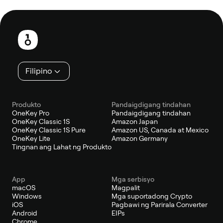
Footer
Filipino
Produkto
Pandaigdigang tindahan
OneKey Pro
Pandaigdigang tindahan
OneKey Classic 1S
Amazon Japan
OneKey Classic 1S Pure
Amazon US, Canada at Mexico
OneKey Lite
Amazon Germany
Tingnan ang Lahat ng Produkto
App
Mga serbisyo
macOS
Magpalit
Windows
Mga suportadong Crypto
iOS
Pagbawi ng Parirala Converter
Android
EIPs
Chrome