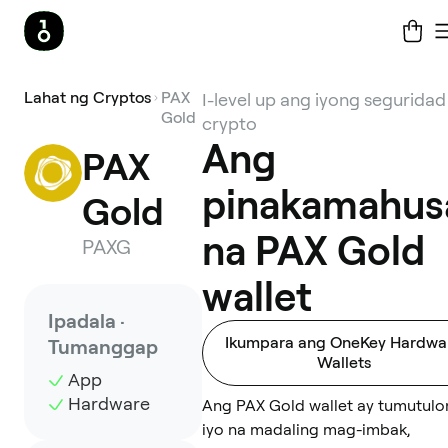
Lahat ng Cryptos
PAX
I-level up ang iyong seguridad
Gold
crypto
Ang
PAX 
pinakamahus
Gold
na PAX Gold
PAXG
wallet
Ipadala ·
Ikumpara ang OneKey Hardwa
Tumanggap
Wallets
App
Hardware
Ang PAX Gold wallet ay tumutulo
iyo na madaling mag-imbak,