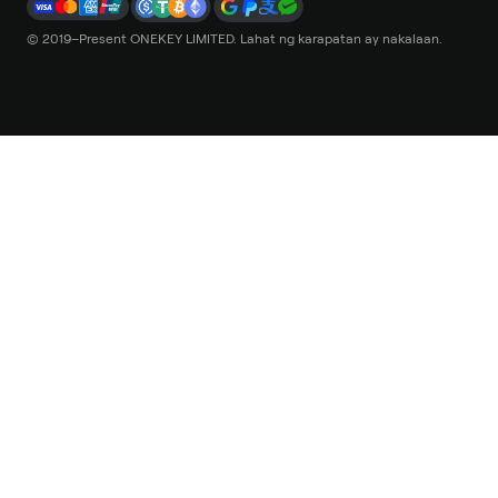
© 2019–Present ONEKEY LIMITED. Lahat ng karapatan ay nakalaan.