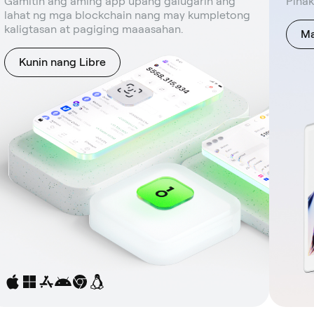
Gamitin ang aming app upang galugarin ang
Pinak
lahat ng mga blockchain nang may kumpletong
kaligtasan at pagiging maaasahan.
Ma
Kunin nang Libre