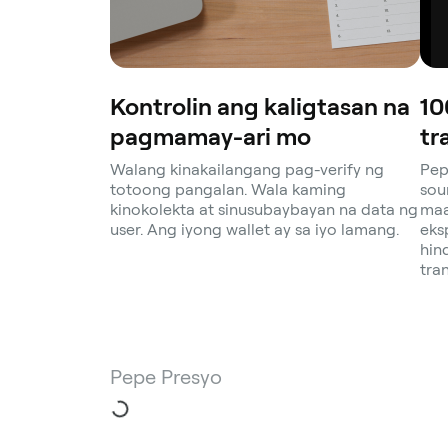
Kontrolin ang kaligtasan na
10
pagmamay-ari mo
tr
Walang kinakailangang pag-verify ng
Pep
totoong pangalan. Wala kaming
sou
kinokolekta at sinusubaybayan na data ng
maa
user. Ang iyong wallet ay sa iyo lamang.
eks
hin
tra
Pepe Presyo