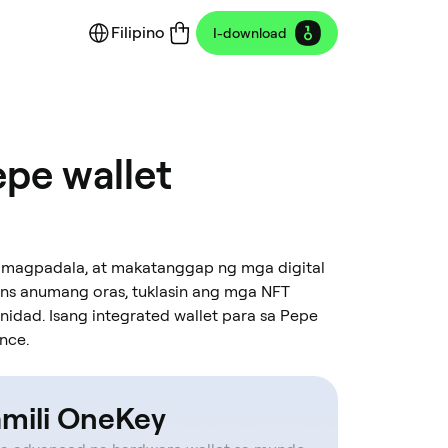
Filipino
I-download
pe wallet
, magpadala, at makatanggap ng mga digital
ons anumang oras, tuklasin ang mga NFT
dad. Isang integrated wallet para sa Pepe
nce.
mili OneKey