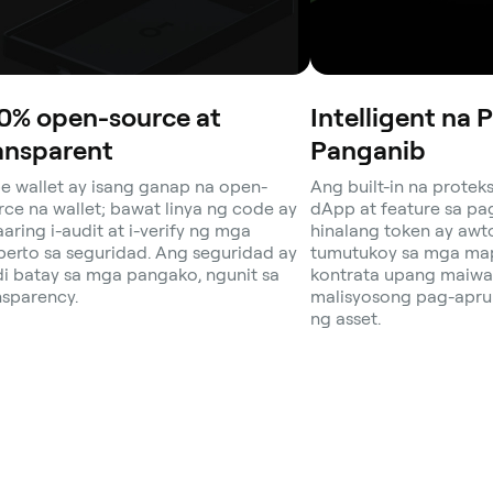
0% open-source at
Intelligent na 
ansparent
Panganib
e wallet ay isang ganap na open-
Ang built-in na protek
rce na wallet; bawat linya ng code ay
dApp at feature sa pa
aring i-audit at i-verify ng mga
hinalang token ay aw
perto sa seguridad. Ang seguridad ay
tumutukoy sa mga ma
di batay sa mga pangako, ngunit sa
kontrata upang maiwa
nsparency.
malisyosong pag-apr
ng asset.