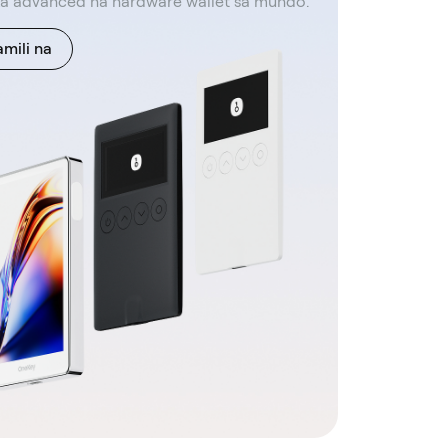
a advanced na hardware wallet sa mundo.
mili na