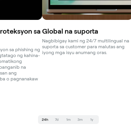
Proteksyon sa
Global na suporta
Nagbibigay kami ng 24/7 multilingual na
suporta sa customer para malutas ang
syon sa phishing ng
iyong mga isyu anumang oras.
gtatago ng kahina-
tomatikong
panganib na
san ang
uba o pagnanakaw
24h
7d
1m
3m
1y