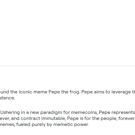
nd the iconic meme Pepe the frog. Pepe aims to leverage t
stence.
Ushering in a new paradigm for memecoins, Pepe represents 
orever, and contract immutable, Pepe is for the people, forever.
memes, fueled purely by memetic power.