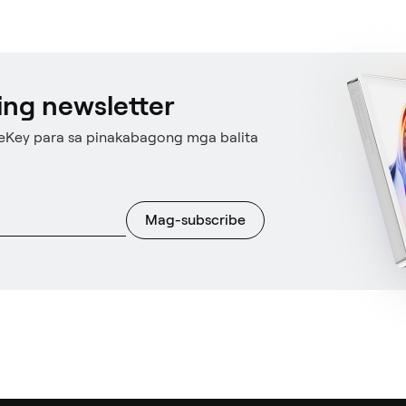
ng newsletter
eKey para sa pinakabagong mga balita
Mag-subscribe