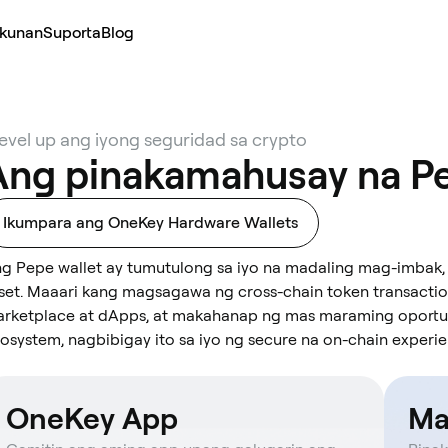
kunan
Suporta
Blog
level up ang iyong seguridad sa crypto
Ang pinakamahusay na Pe
Ikumpara ang OneKey Hardware Wallets
g Pepe wallet ay tumutulong sa iyo na madaling mag-imbak
set. Maaari kang magsagawa ng cross-chain token transacti
rketplace at dApps, at makahanap ng mas maraming oportuni
osystem, nagbibigay ito sa iyo ng secure na on-chain experie
OneKey App
Ma