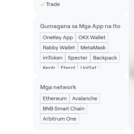
Trade
Gumagana sa Mga App na Ito
OneKey App
OKX Wallet
Rabby Wallet
MetaMask
imToken
Specter
Backpack
Keplr
Eternl
UniSat
Mga network
Ethereum
Avalanche
BNB Smart Chain
Arbitrum One