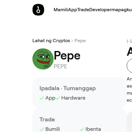
Mamili
App
Trade
Developer
mapagku
Lahat ng Cryptos
Pepe
I-
Pepe
PEPE
An
as
Ipadala · Tumanggap
ma
App
Hardware
ec
Trade
Bumili
Ibenta