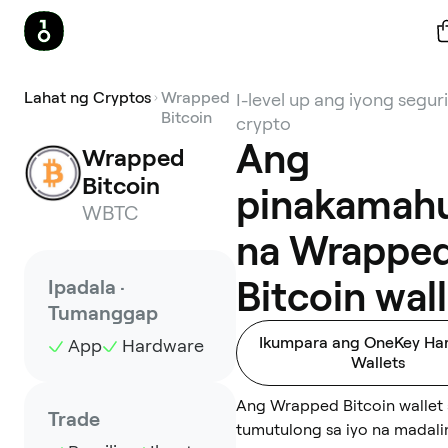
Lahat ng Cryptos
Wrapped
I-level up ang iyong segur
Bitcoin
crypto
Ang
Wrapped 
Bitcoin
pinakamah
WBTC
na Wrappe
Bitcoin wal
Ipadala ·
Tumanggap
Ikumpara ang OneKey Ha
App
Hardware
Wallets
Ang Wrapped Bitcoin wallet
Trade
tumutulong sa iyo na madal