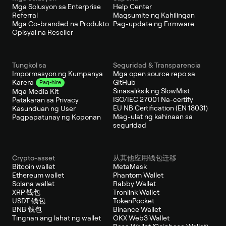
Mga Solusyon sa Enterprise
Help Center
Referral
Magsumite ng Kahilingan
Mga Co-branded na Produkto
Pag-update ng Firmware
Opisyal na Reseller
Tungkol sa
Seguridad & Transparencia
Impormasyon ng Kumpanya
Mga open source repo sa
GitHub
Karera
Pag-hire
Sinasaliksik ng SlowMist
Mga Media Kit
ISO/IEC 27001 Na-certify
Patakaran sa Privacy
EU NB Certification (EN 18031)
Kasunduan ng User
Mag-ulat ng kahinaan sa
Pagpapatunay ng Koponan
seguridad
Crypto-asset
从其他应用钱包迁移
Bitcoin wallet
MetaMask
Ethereum wallet
Phantom Wallet
Solana wallet
Rabby Wallet
XRP 钱包
Tronlink Wallet
USDT 钱包
TokenPocket
BNB 钱包
Binance Wallet
Tingnan ang lahat ng wallet
OKX Web3 Wallet