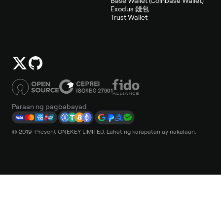
Base Wallet (Coinbase Wallet)
Exodus 錢包
Trust Wallet
Paraan ng pagbabayad
© 2019–Present ONEKEY LIMITED. Lahat ng karapatan ay nakalaan.