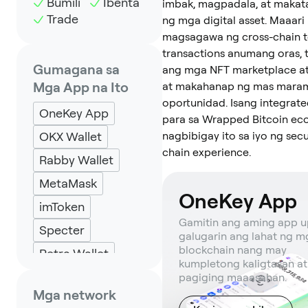
Bumili
Ibenta
imbak, magpadala, at maka
Trade
ng mga digital asset. Maaari
magsagawa ng cross-chain 
transactions anumang oras, t
Gumagana sa
ang mga NFT marketplace at
Mga App na Ito
at makahanap ng mas mara
oportunidad. Isang integrate
OneKey App
para sa Wrapped Bitcoin ec
OKX Wallet
nagbibigay ito sa iyo ng sec
chain experience.
Rabby Wallet
MetaMask
OneKey App
imToken
Gamitin ang aming app 
Specter
galugarin ang lahat ng m
blockchain nang may
Petra Wallet
kumpletong kaligtasan at
Solflare
pagiging maaasahan.
Mga network
Backpack
Keplr