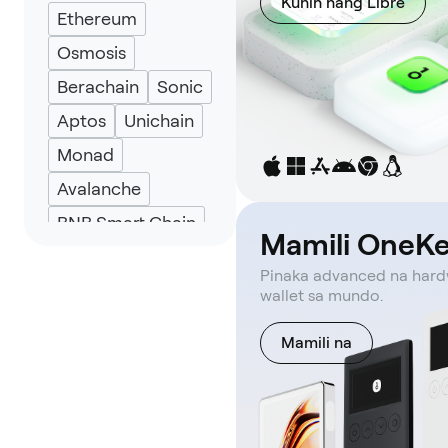
Kunin nang Libre
Ethereum
Eternl
UniSat
Osmosis
Berachain
Sonic
Aptos
Unichain
Monad
Avalanche
BNB Smart Chain
Mamili OneK
Sui
TRON
Pinaka advanced na har
Bob Network
wallet sa mundo.
Solana
Base
Mamili na
Optimism