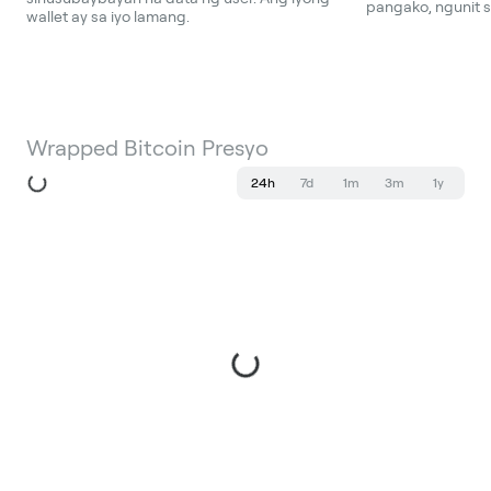
pangako, ngunit s
wallet ay sa iyo lamang.
Wrapped Bitcoin Presyo
24h
7d
1m
3m
1y