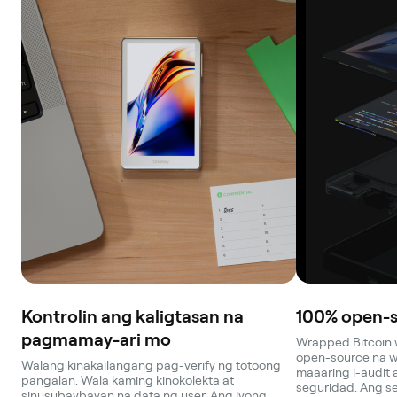
Kontrolin ang kaligtasan na
100% open-s
pagmamay-ari mo
Wrapped Bitcoin 
open-source na wa
Walang kinakailangang pag-verify ng totoong
maaaring i-audit 
pangalan. Wala kaming kinokolekta at
seguridad. Ang s
sinusubaybayan na data ng user. Ang iyong