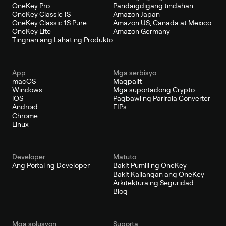
OneKey Pro
Pandaigdigang tindahan
OneKey Classic 1S
Amazon Japan
OneKey Classic 1S Pure
Amazon US, Canada at Mexico
OneKey Lite
Amazon Germany
Tingnan ang Lahat ng Produkto
App
Mga serbisyo
macOS
Magpalit
Windows
Mga suportadong Crypto
iOS
Pagbawi ng Parirala Converter
Android
EIPs
Chrome
Linux
Developer
Matuto
Ang Portal ng Developer
Bakit Pumili ng OneKey
Bakit Kailangan ang OneKey
Arkitektura ng Seguridad
Blog
Mga solusyon
Suporta