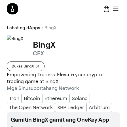
Lahat ng dApps
BingX
BingX
CEX
Bukas BingX
Empowering Traders. Elevate your crypto
trading game at BingX.
Mga Sinusuportahang Network
Tron
Bitcoin
Ethereum
Solana
The Open Network
XRP Ledger
Arbitrum
Gamitin BingX gamit ang OneKey App