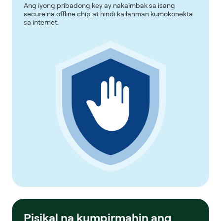
Ang iyong pribadong key ay nakaimbak sa isang
secure na offline chip at hindi kailanman kumokonekta
sa internet.
Pisikal na kumpirmahin ang