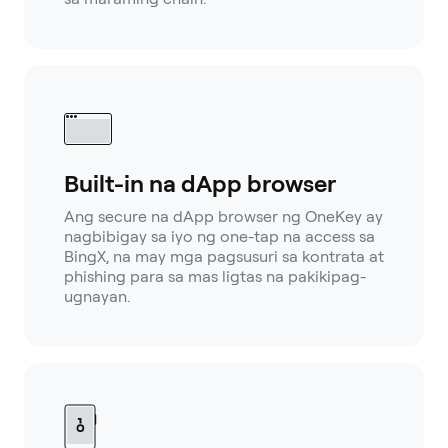
Built-in na dApp browser
Ang secure na dApp browser ng OneKey ay
nagbibigay sa iyo ng one-tap na access sa
BingX, na may mga pagsusuri sa kontrata at
phishing para sa mas ligtas na pakikipag-
ugnayan.