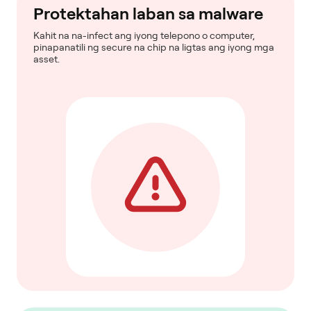
Protektahan laban sa malware
Kahit na na-infect ang iyong telepono o computer,
pinapanatili ng secure na chip na ligtas ang iyong mga
asset.