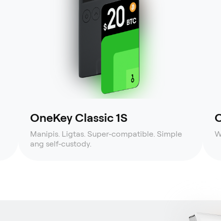
OneKey Classic 1S
O
Manipis. Ligtas. Super-compatible. Simple
W
ang self-custody.