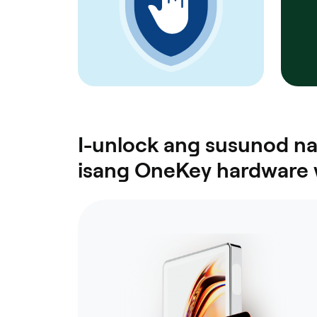
I-unlock ang susunod n
isang OneKey hardware w