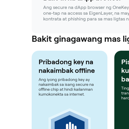
Ang secure na dApp browser ng OneKey 
one-tap na access sa EigenLayer, na ma
kontrata at phishing para sa mas ligtas 
Bakit ginagawang mas li
Pribadong key na
Pi
nakaimbak offline
ku
ba
Ang iyong pribadong key ay
nakaimbak sa isang secure na
Tin
offline chip at hindi kailanman
tran
kumokonekta sa internet.
hard