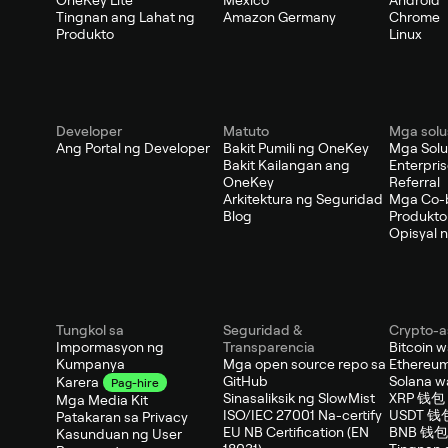
OneKey Lite
Mexico
Android
Tingnan ang Lahat ng
Amazon Germany
Chrome
Produkto
Linux
Developer
Matuto
Mga solu
Ang Portal ng Developer
Bakit Pumili ng OneKey
Mga Solu
Bakit Kailangan ang
Enterpri
OneKey
Referral
Arkitektura ng Seguridad
Mga Co-
Blog
Produkto
Opisyal n
Tungkol sa
Seguridad &
Crypto-a
Impormasyon ng
Transparencia
Bitcoin w
Kumpanya
Mga open source repo sa
Ethereum
GitHub
Solana wa
Karera
Pag-hire
Sinasaliksik ng SlowMist
XRP 钱包
Mga Media Kit
ISO/IEC 27001 Na-certify
USDT 钱
Patakaran sa Privacy
EU NB Certification (EN
BNB 钱包
Kasunduan ng User