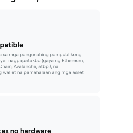
patible
ra sa mga pangunahing pampublikong
ayer nagpapatakbo (gaya ng Ethereum,
hain, Avalanche, atbp.), na
ng wallet na pamahalaan ang mga asset
tas ng hardware