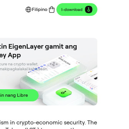
Filipino
I-download
in EigenLayer gamit ang
ey App
ure na crypto wallet. 

t makipagkalakal kahit saan.
in nang Libre
nism in crypto-economic security. The