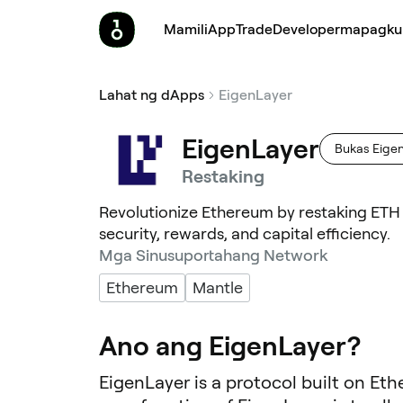
Mamili
App
Trade
Developer
mapagku
Lahat ng dApps
EigenLayer
EigenLayer
Bukas Eige
Restaking
Revolutionize Ethereum by restaking ETH
security, rewards, and capital efficiency.
Mga Sinusuportahang Network
Ethereum
Mantle
Ano ang EigenLayer?
EigenLayer is a protocol built on Et