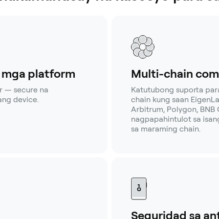
g mga platform
Multi-chain com
r — secure na
Katutubong suporta pa
ng device.
chain kung saan EigenL
Arbitrum, Polygon, BNB C
nagpapahintulot sa isa
sa maraming chain.
Seguridad sa an