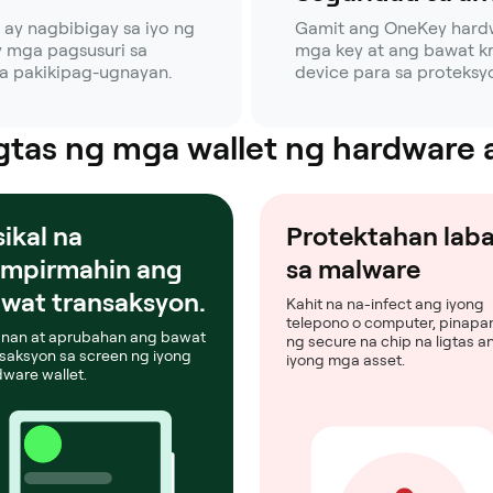
ay nagbibigay sa iyo ng
Gamit ang OneKey hardwa
y mga pagsusuri sa
mga key at ang bawat kr
na pakikipag-ugnayan.
device para sa proteksy
gtas ng mga wallet ng hardware
sikal na
Protektahan lab
mpirmahin ang
sa malware
wat transaksyon.
Kahit na na-infect ang iyong
telepono o computer, pinapan
gnan at aprubahan ang bawat
ng secure na chip na ligtas a
saksyon sa screen ng iyong
iyong mga asset.
ware wallet.