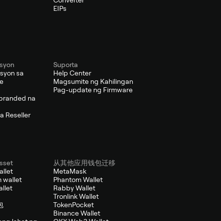
Converter
EIPs
syon
Suporta
syon sa
Help Center
se
Magsumite ng Kahilingan
Pag-update ng Firmware
branded na
a Reseller
sset
从其他应用钱包迁移
allet
MetaMask
 wallet
Phantom Wallet
llet
Rabby Wallet
Tronlink Wallet
包
TokenPocket
Binance Wallet