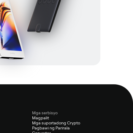
Mga serbisyo
Magpalit
s
Mga suportadong Crypto
Pagbawi ng Parirala