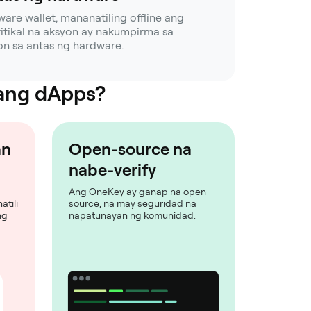
re wallet, mananatiling offline ang
itikal na aksyon ay nakumpirma sa
on sa antas ng hardware.
 ang dApps?
an
Open-source na
nabe-verify
Ang OneKey ay ganap na open
atili
source, na may seguridad na
ng
napatunayan ng komunidad.