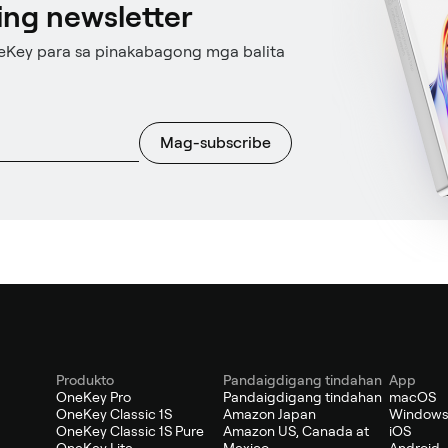
ng newsletter
eKey para sa pinakabagong mga balita
Mag-subscribe
Produkto
Pandaigdigang tindahan
App
OneKey Pro
Pandaigdigang tindahan
macOS
OneKey Classic 1S
Amazon Japan
Window
OneKey Classic 1S Pure
Amazon US, Canada at
iOS