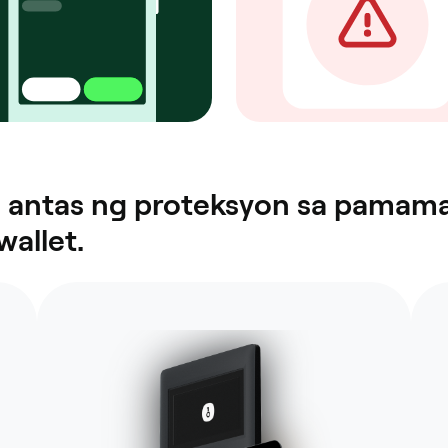
a antas ng proteksyon sa pamama
allet.