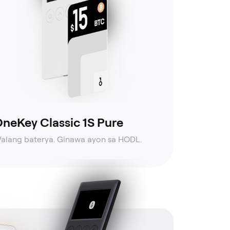
neKey Classic 1S Pure
alang baterya. Ginawa ayon sa HODL.