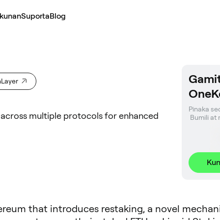
kunan
Suporta
Blog
Gamit
nLayer
OneK
Pinaka sec
 across multiple protocols for enhanced
 Bumili a
Kun
hereum that introduces restaking, a novel mecha