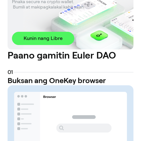
Pinaka secure na crypto wallet. 

 Bumili at makipagkalakal kahit saan.
Kunin nang Libre
Paano gamitin Euler DAO
0
1
Buksan ang OneKey browser