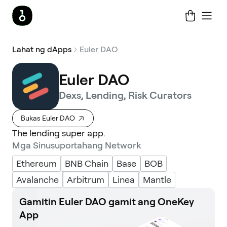
Lahat ng dApps
Euler DAO
Euler DAO
Dexs, Lending, Risk Curators
Bukas Euler DAO
The lending super app.
Mga Sinusuportahang Network
Ethereum
BNB Chain
Base
BOB
Avalanche
Arbitrum
Linea
Mantle
Gamitin Euler DAO gamit ang OneKey
App