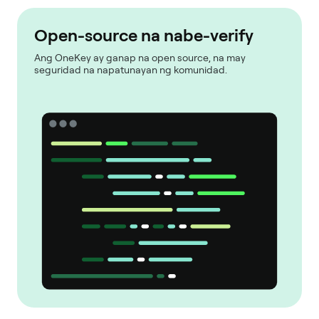
Open-source na nabe-verify
Ang OneKey ay ganap na open source, na may
seguridad na napatunayan ng komunidad.