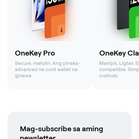
OneKey Pro
OneKey Clas
Secure. matulin. Ang pinaka-
Manipis. Ligtas. 
advanced na cold wallet na
compatible. Simpl
ginawa.
custody.
Mag-subscribe sa aming
newsletter