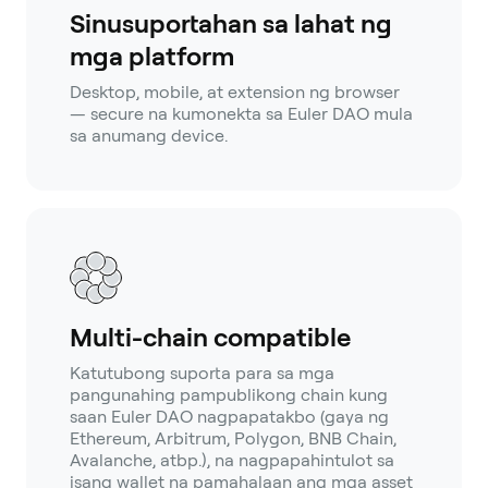
Sinusuportahan sa lahat ng
mga platform
Desktop, mobile, at extension ng browser
— secure na kumonekta sa Euler DAO mula
sa anumang device.
Multi-chain compatible
Katutubong suporta para sa mga
pangunahing pampublikong chain kung
saan Euler DAO nagpapatakbo (gaya ng
Ethereum, Arbitrum, Polygon, BNB Chain,
Avalanche, atbp.), na nagpapahintulot sa
isang wallet na pamahalaan ang mga asset