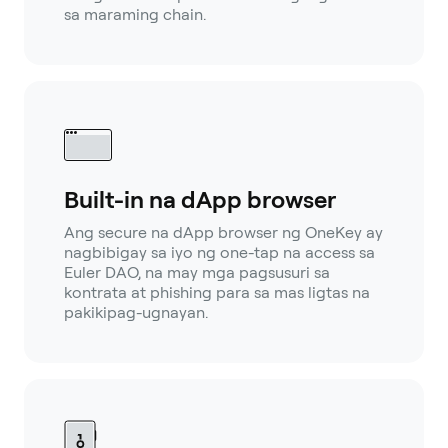
sa maraming chain.
Built-in na dApp browser
Ang secure na dApp browser ng OneKey ay
nagbibigay sa iyo ng one-tap na access sa
Euler DAO, na may mga pagsusuri sa
kontrata at phishing para sa mas ligtas na
pakikipag-ugnayan.