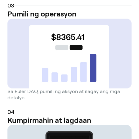
0
3
Pumili ng operasyon
Sa Euler DAO, pumili ng aksyon at ilagay ang mga
detalye.
0
4
Kumpirmahin at lagdaan