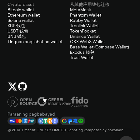
Crypto-asset
从其他应用钱包迁移
Bitcoin wallet
MetaMask
Ethereum wallet
Phantom Wallet
Solana wallet
Rabby Wallet
XRP 钱包
Tronlink Wallet
USDT 钱包
TokenPocket
BNB 钱包
Binance Wallet
Tingnan ang lahat ng wallet
OKX Web3 Wallet
Base Wallet (Coinbase Wallet)
Exodus 錢包
Trust Wallet
Paraan ng pagbabayad
© 2019–Present ONEKEY LIMITED. Lahat ng karapatan ay nakalaan.