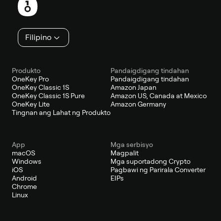
Filipino
Produkto
Pandaigdigang tindahan
OneKey Pro
Pandaigdigang tindahan
OneKey Classic 1S
Amazon Japan
OneKey Classic 1S Pure
Amazon US, Canada at Mexico
OneKey Lite
Amazon Germany
Tingnan ang Lahat ng Produkto
App
Mga serbisyo
macOS
Magpalit
Windows
Mga suportadong Crypto
iOS
Pagbawi ng Parirala Converter
Android
EIPs
Chrome
Linux