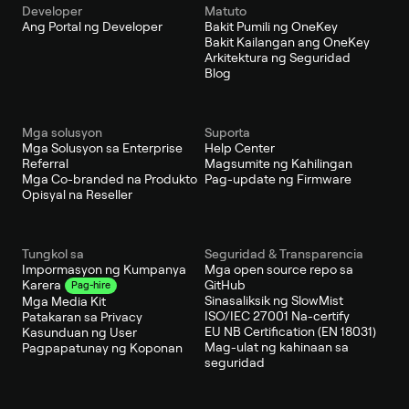
Developer
Matuto
Ang Portal ng Developer
Bakit Pumili ng OneKey
Bakit Kailangan ang OneKey
Arkitektura ng Seguridad
Blog
Mga solusyon
Suporta
Mga Solusyon sa Enterprise
Help Center
Referral
Magsumite ng Kahilingan
Mga Co-branded na Produkto
Pag-update ng Firmware
Opisyal na Reseller
Tungkol sa
Seguridad & Transparencia
Impormasyon ng Kumpanya
Mga open source repo sa
GitHub
Karera
Pag-hire
Sinasaliksik ng SlowMist
Mga Media Kit
ISO/IEC 27001 Na-certify
Patakaran sa Privacy
EU NB Certification (EN 18031)
Kasunduan ng User
Mag-ulat ng kahinaan sa
Pagpapatunay ng Koponan
seguridad