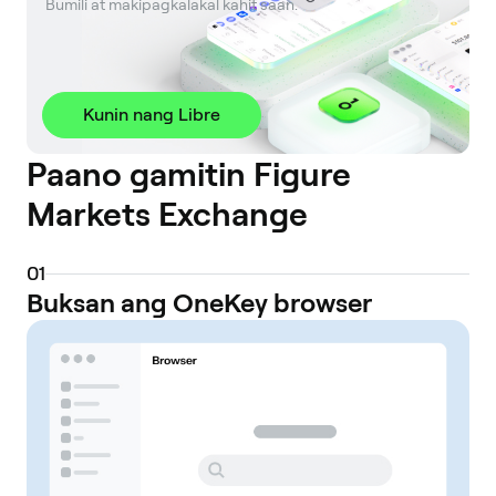
 Bumili at makipagkalakal kahit saan.
Kunin nang Libre
Paano gamitin Figure
Markets Exchange
0
1
Buksan ang OneKey browser