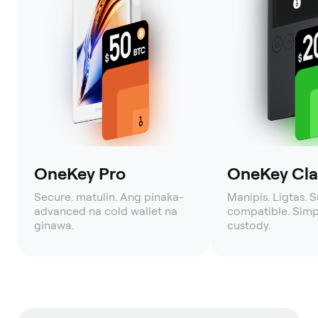
OneKey Pro
OneKey Clas
Secure. matulin. Ang pinaka-
Manipis. Ligtas. 
advanced na cold wallet na
compatible. Simpl
ginawa.
custody.