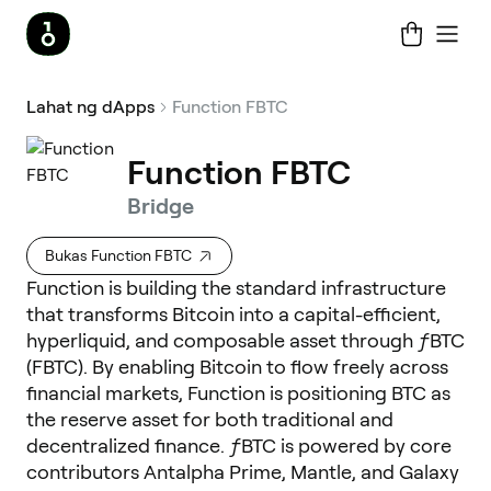
Lahat ng dApps
Function FBTC
Function FBTC
Bridge
Bukas Function FBTC
Function is building the standard infrastructure
that transforms Bitcoin into a capital-efficient,
hyperliquid, and composable asset through ƒBTC
(FBTC). By enabling Bitcoin to flow freely across
financial markets, Function is positioning BTC as
the reserve asset for both traditional and
decentralized finance. ƒBTC is powered by core
contributors Antalpha Prime, Mantle, and Galaxy