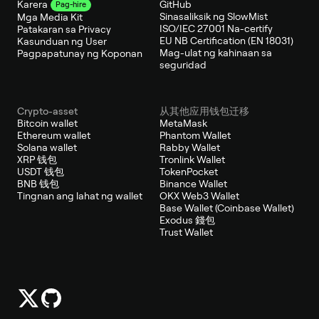
GitHub
Karera
Pag-hire
Sinasaliksik ng SlowMist
Mga Media Kit
ISO/IEC 27001 Na-certify
Patakaran sa Privacy
EU NB Certification (EN 18031)
Kasunduan ng User
Mag-ulat ng kahinaan sa
Pagpapatunay ng Koponan
seguridad
Crypto-asset
从其他应用钱包迁移
Bitcoin wallet
MetaMask
Ethereum wallet
Phantom Wallet
Solana wallet
Rabby Wallet
XRP 钱包
Tronlink Wallet
USDT 钱包
TokenPocket
BNB 钱包
Binance Wallet
Tingnan ang lahat ng wallet
OKX Web3 Wallet
Base Wallet (Coinbase Wallet)
Exodus 錢包
Trust Wallet