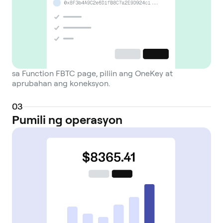
sa Function FBTC page, piliin ang OneKey at
aprubahan ang koneksyon.
0
3
Pumili ng operasyon