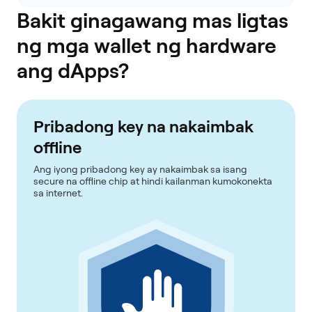
Bakit ginagawang mas ligtas
ng mga wallet ng hardware
ang dApps?
Pribadong key na nakaimbak
offline
Ang iyong pribadong key ay nakaimbak sa isang
secure na offline chip at hindi kailanman kumokonekta
sa internet.