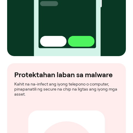
Protektahan laban sa malware
Kahit na na-infect ang iyong telepono o computer,
pinapanatili ng secure na chip na ligtas ang iyong mga
asset.