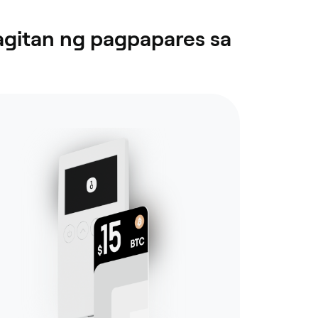
gitan ng pagpapares sa