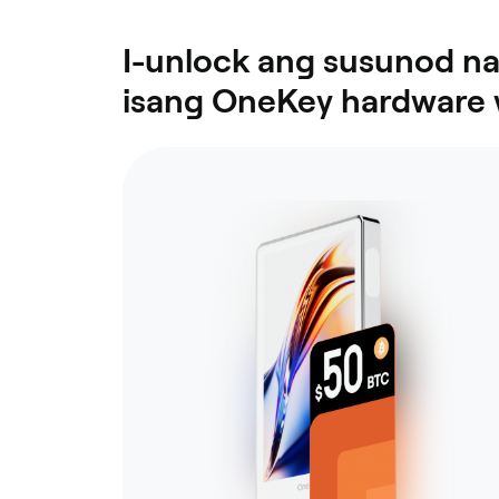
I-unlock ang susunod n
isang OneKey hardware w