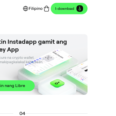
Filipino
I-download
in Instadapp gamit ang
ey App
ure na crypto wallet. 

t makipagkalakal kahit saan.
in nang Libre
0
4