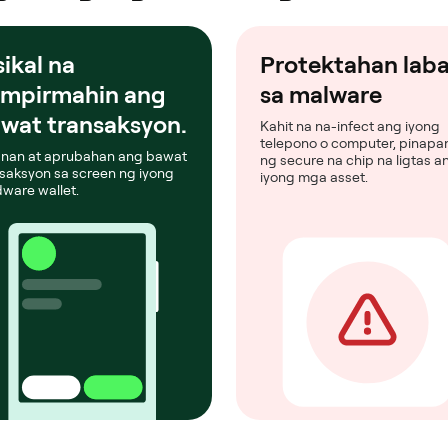
sikal na
Protektahan lab
mpirmahin ang
sa malware
wat transaksyon.
Kahit na na-infect ang iyong
telepono o computer, pinapan
gnan at aprubahan ang bawat
ng secure na chip na ligtas a
saksyon sa screen ng iyong
iyong mga asset.
ware wallet.