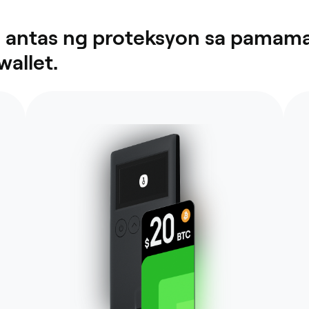
a antas ng proteksyon sa pamama
allet.