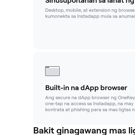
Sinusuportahan sa lahat n
Desktop, mobile, at extension ng browse
kumonekta sa Instadapp mula sa anuman
Built-in na dApp browser
Ang secure na dApp browser ng OneKey 
one-tap na access sa Instadapp, na may
kontrata at phishing para sa mas ligtas 
Bakit ginagawang mas li