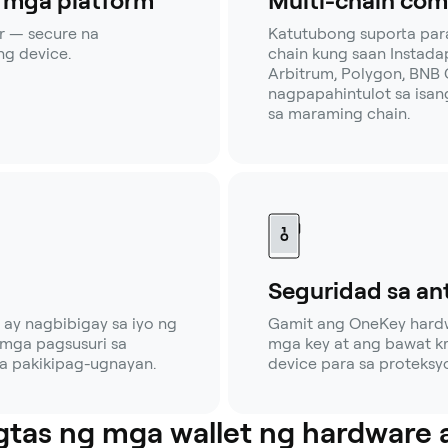
g mga platform
Multi-chain com
r — secure na
Katutubong suporta pa
g device.
chain kung saan Instad
Arbitrum, Polygon, BNB C
nagpapahintulot sa isa
sa maraming chain.
Seguridad sa an
ay nagbibigay sa iyo ng
Gamit ang OneKey hardwa
 mga pagsusuri sa
mga key at ang bawat kr
na pakikipag-ugnayan.
device para sa proteksy
gtas ng mga wallet ng hardware