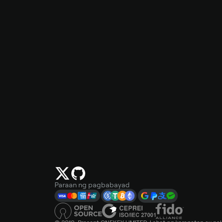
Paraan ng pagbabayad