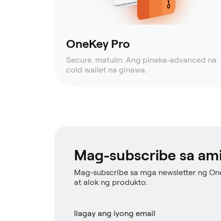
OneKey Pro
Secure. matulin. Ang pinaka-advanced na
cold wallet na ginawa.
Mag-subscribe sa ami
Mag-subscribe sa mga newsletter ng On
at alok ng produkto.