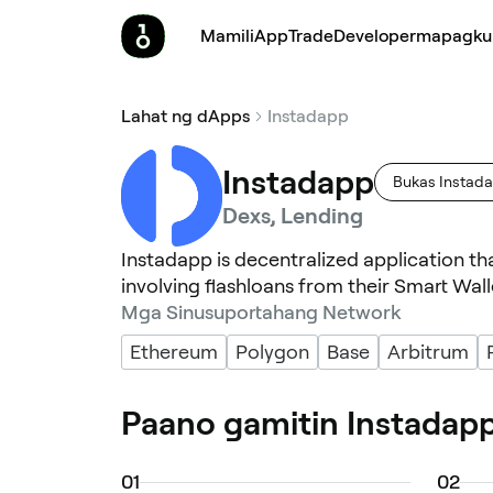
Mamili
App
Trade
Developer
mapagku
Lahat ng dApps
Instadapp
Instadapp
Bukas Instad
Dexs, Lending
Instadapp is decentralized application that
involving flashloans from their Smart Wal
Mga Sinusuportahang Network
Ethereum
Polygon
Base
Arbitrum
Paano gamitin Instadap
0
1
0
2