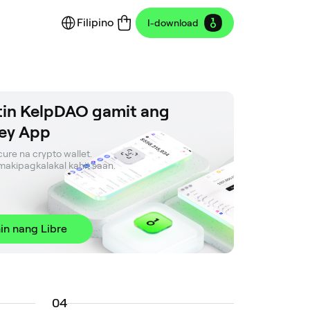
Filipino
I-download
in KelpDAO gamit ang
ey App
ure na crypto wallet. 

t makipagkalakal kahit saan.
in nang Libre
0
4