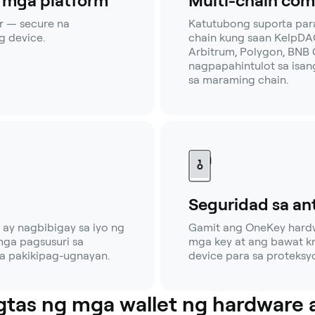
g mga platform
Multi-chain com
r — secure na
Katutubong suporta pa
 device.
chain kung saan KelpDA
Arbitrum, Polygon, BNB C
nagpapahintulot sa isa
sa maraming chain.
Seguridad sa an
ay nagbibigay sa iyo ng
Gamit ang OneKey hardwa
mga pagsusuri sa
mga key at ang bawat kr
na pakikipag-ugnayan.
device para sa proteksy
gtas ng mga wallet ng hardware