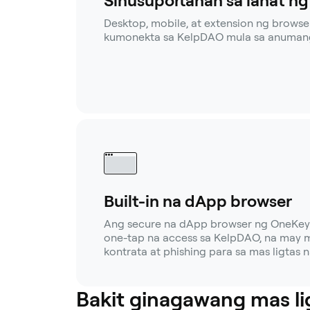
Sinusuportahan sa lahat n
Desktop, mobile, at extension ng browse
kumonekta sa KelpDAO mula sa anumang
Built-in na dApp browser
Ang secure na dApp browser ng OneKey 
one-tap na access sa KelpDAO, na may 
kontrata at phishing para sa mas ligtas 
Bakit ginagawang mas li