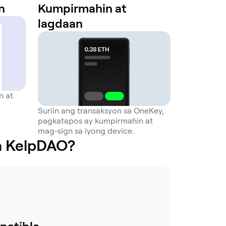
n
Kumpirmahin at
lagdaan
n at
Suriin ang transaksyon sa OneKey,
pagkatapos ay kumpirmahin at
mag-sign sa iyong device.
a KelpDAO?