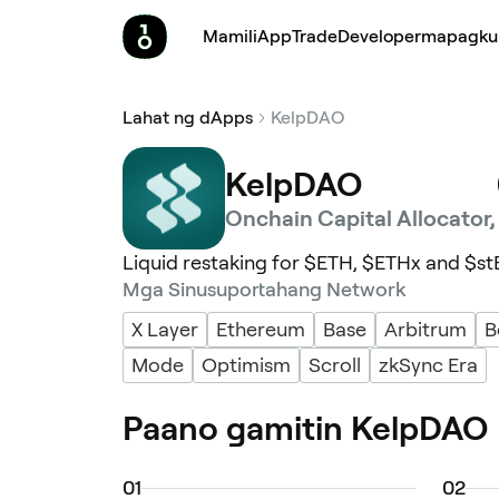
Mamili
App
Trade
Developer
mapagku
Lahat ng dApps
KelpDAO
KelpDAO
Onchain Capital Allocator,
Liquid restaking for $ETH, $ETHx and $s
Mga Sinusuportahang Network
X Layer
Ethereum
Base
Arbitrum
B
Mode
Optimism
Scroll
zkSync Era
Paano gamitin KelpDAO
0
1
0
2