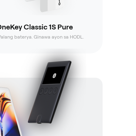
neKey Classic 1S Pure
alang baterya. Ginawa ayon sa HODL.