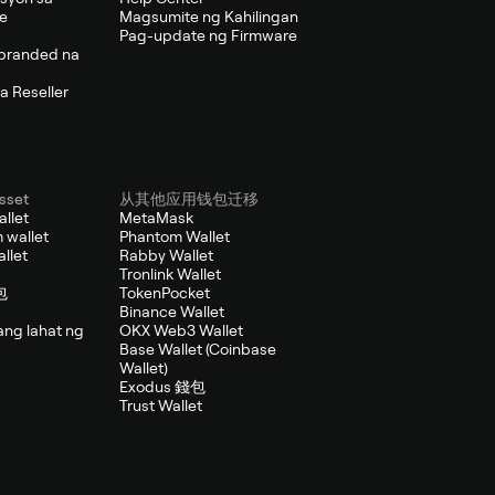
se
Magsumite ng Kahilingan
Pag-update ng Firmware
branded na
a Reseller
sset
从其他应用钱包迁移
allet
MetaMask
 wallet
Phantom Wallet
llet
Rabby Wallet
Tronlink Wallet
包
TokenPocket
Binance Wallet
ang lahat ng
OKX Web3 Wallet
Base Wallet (Coinbase
Wallet)
Exodus 錢包
Trust Wallet