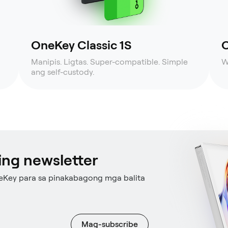
OneKey Classic 1S
O
Manipis. Ligtas. Super-compatible. Simple
W
ang self-custody.
ng newsletter
eKey para sa pinakabagong mga balita
Mag-subscribe