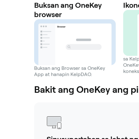
Buksan ang OneKey
Ikon
browser
sa Kel
OneKey
Buksan ang Browser sa OneKey
koneks
App at hanapin KelpDAO.
Bakit ang OneKey ang p