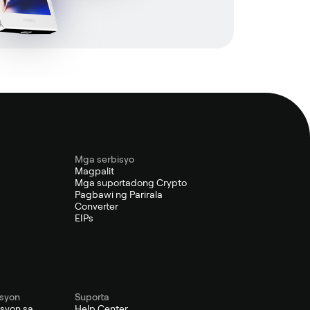
Mga serbisyo
Magpalit
s
Mga suportadong Crypto
Pagbawi ng Parirala
Converter
EIPs
syon
Suporta
syon sa
Help Center