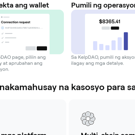
ekta ang wallet
Pumili ng operasyo
pDAO page, piliin ang
Sa KelpDAO, pumili ng aksyo
 at aprubahan ang
ilagay ang mga detalye.
yon.
inakamahusay na kasosyo para s