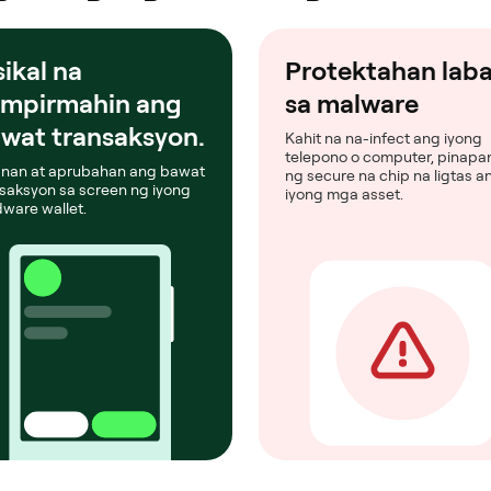
sikal na
Protektahan lab
mpirmahin ang
sa malware
wat transaksyon.
Kahit na na-infect ang iyong
telepono o computer, pinapan
gnan at aprubahan ang bawat
ng secure na chip na ligtas a
saksyon sa screen ng iyong
iyong mga asset.
ware wallet.