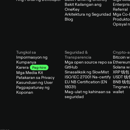
Bakit Kailangan ang
Enterpri
OneKey
Referral
Arkitektura ng Seguridad
Mga Co-
Blog
Produkto
Opisyal n
Tungkol sa
Seguridad &
Crypto-a
Impormasyon ng
Transparencia
Bitcoin w
Kumpanya
Mga open source repo sa
Ethereum
GitHub
Solana wa
Karera
Pag-hire
Sinasaliksik ng SlowMist
XRP 钱包
Mga Media Kit
ISO/IEC 27001 Na-certify
USDT 钱
Patakaran sa Privacy
EU NB Certification (EN
BNB 钱包
Kasunduan ng User
18031)
Tingnan 
Pagpapatunay ng
Mag-ulat ng kahinaan sa
wallet
Koponan
seguridad