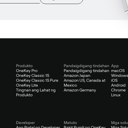
Produkto
Pandaigdigang tindahan
App
OneKey Pro
Pandaigdigang tindahan
macOS
OneKey Classic 1S
Amazon Japan
Window
OneKey Classic 1S Pure
Amazon US, Canada at
iOS
OneKey Lite
Mexico
Android
Tingnan ang Lahat ng
Amazon Germany
Chrome
Produkto
Linux
Developer
Matuto
Mga solu
Ang Portal ng Developer
Bakit Pumili ng OneKey
Mga Solu