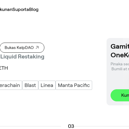
kunan
Suporta
Blog
Gamit
Bukas KelpDAO
OneK
 Liquid Restaking
Pinaka sec
tETH
 Bumili a
erachain
Blast
Linea
Manta Pacific
Kun
0
3