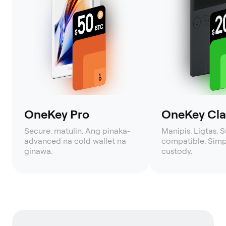
OneKey Pro
OneKey Clas
Secure. matulin. Ang pinaka-
Manipis. Ligtas. 
advanced na cold wallet na
compatible. Simpl
ginawa.
custody.