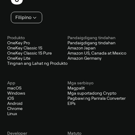
Filipino
Produkto
Pandaigdigang tindahan
OneKey Pro
Pandaigdigang tindahan
OneKey Classic 1S
Amazon Japan
OneKey Classic 1S Pure
Amazon US, Canada at Mexico
OneKey Lite
Amazon Germany
Tingnan ang Lahat ng Produkto
App
Mga serbisyo
macOS
Magpalit
Windows
Mga suportadong Crypto
iOS
Pagbawi ng Parirala Converter
Android
EIPs
Chrome
Linux
Developer
Matuto