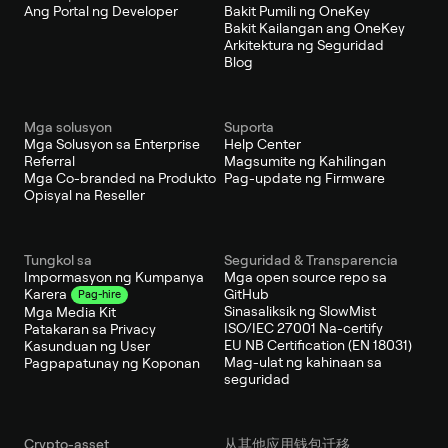
Ang Portal ng Developer
Bakit Pumili ng OneKey
Bakit Kailangan ang OneKey
Arkitektura ng Seguridad
Blog
Mga solusyon
Suporta
Mga Solusyon sa Enterprise
Help Center
Referral
Magsumite ng Kahilingan
Mga Co-branded na Produkto
Pag-update ng Firmware
Opisyal na Reseller
Tungkol sa
Seguridad & Transparencia
Impormasyon ng Kumpanya
Mga open source repo sa
GitHub
Karera
Pag-hire
Sinasaliksik ng SlowMist
Mga Media Kit
ISO/IEC 27001 Na-certify
Patakaran sa Privacy
EU NB Certification (EN 18031)
Kasunduan ng User
Mag-ulat ng kahinaan sa
Pagpapatunay ng Koponan
seguridad
Crypto-asset
从其他应用钱包迁移