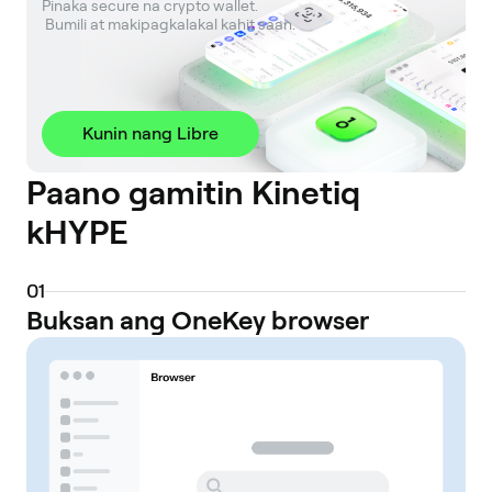
Pinaka secure na crypto wallet. 

 Bumili at makipagkalakal kahit saan.
Kunin nang Libre
Paano gamitin Kinetiq
kHYPE
0
1
Buksan ang OneKey browser