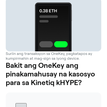
Suriin ang transaksyon sa OneKey, pagkatapos ay
kumpirmahin at mag-sign sa iyong device.
Bakit ang OneKey ang
pinakamahusay na kasosyo
para sa Kinetiq kHYPE?