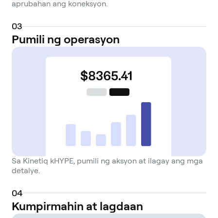
aprubahan ang koneksyon.
0
3
Pumili ng operasyon
Sa Kinetiq kHYPE, pumili ng aksyon at ilagay ang mga
detalye.
0
4
Kumpirmahin at lagdaan