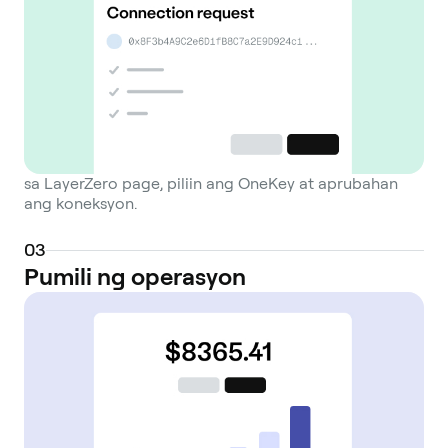
sa LayerZero page, piliin ang OneKey at aprubahan
ang koneksyon.
0
3
Pumili ng operasyon