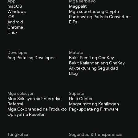
App
Mga serbisyo
macOS
Magpalit
Windows
Mga suportadong Crypto
iOS
Pagbawi ng Parirala Converter
Android
EIPs
Chrome
Linux
Developer
Matuto
Ang Portal ng Developer
Bakit Pumili ng OneKey
Bakit Kailangan ang OneKey
Arkitektura ng Seguridad
Blog
Mga solusyon
Suporta
Mga Solusyon sa Enterprise
Help Center
Referral
Magsumite ng Kahilingan
Mga Co-branded na Produkto
Pag-update ng Firmware
Opisyal na Reseller
Tungkol sa
Seguridad & Transparencia