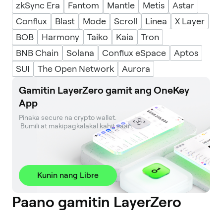
zkSync Era
Fantom
Mantle
Metis
Astar
Conflux
Blast
Mode
Scroll
Linea
X Layer
BOB
Harmony
Taiko
Kaia
Tron
BNB Chain
Solana
Conflux eSpace
Aptos
SUI
The Open Network
Aurora
Gamitin LayerZero gamit ang OneKey
App
Pinaka secure na crypto wallet. 

 Bumili at makipagkalakal kahit saan.
Kunin nang Libre
Paano gamitin LayerZero