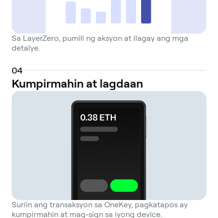
Sa LayerZero, pumili ng aksyon at ilagay ang mga
detalye.
0
4
Kumpirmahin at lagdaan
Suriin ang transaksyon sa OneKey, pagkatapos ay
kumpirmahin at mag-sign sa iyong device.