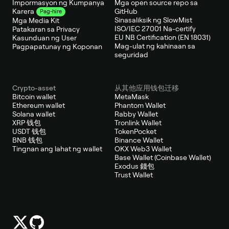
Impormasyon ng Kumpanya
Mga open source repo sa
GitHub
Karera
Pag-hire
Sinasaliksik ng SlowMist
Mga Media Kit
ISO/IEC 27001 Na-certify
Patakaran sa Privacy
EU NB Certification (EN 18031)
Kasunduan ng User
Mag-ulat ng kahinaan sa
Pagpapatunay ng Koponan
seguridad
Crypto-asset
从其他应用钱包迁移
Bitcoin wallet
MetaMask
Ethereum wallet
Phantom Wallet
Solana wallet
Rabby Wallet
XRP 钱包
Tronlink Wallet
USDT 钱包
TokenPocket
BNB 钱包
Binance Wallet
Tingnan ang lahat ng wallet
OKX Web3 Wallet
Base Wallet (Coinbase Wallet)
Exodus 錢包
Trust Wallet