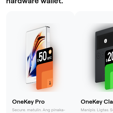
hardware wallet.
OneKey Pro
OneKey Clas
Secure. matulin. Ang pinaka-
Manipis. Ligtas. 