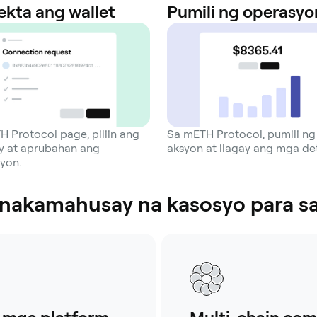
ekta ang wallet
Pumili ng operasyo
H Protocol page, piliin ang
Sa mETH Protocol, pumili ng
 at aprubahan ang
aksyon at ilagay ang mga det
yon.
inakamahusay na kasosyo para s