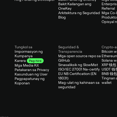
Bakit Kailangan ang
Enterpri
OneKey
Referral
Arkitektura ng Seguridad
Mga Co-
Blog
Produkto
Opisyal n
Tungkol sa
Seguridad &
Crypto-a
Impormasyon ng
Transparencia
Bitcoin w
Kumpanya
Mga open source repo sa
Ethereum
GitHub
Solana wa
Karera
Pag-hire
Sinasaliksik ng SlowMist
XRP 钱包
Mga Media Kit
ISO/IEC 27001 Na-certify
USDT 钱
Patakaran sa Privacy
EU NB Certification (EN
BNB 钱包
Kasunduan ng User
18031)
Tingnan 
Pagpapatunay ng
Mag-ulat ng kahinaan sa
wallet
Koponan
seguridad