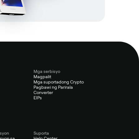
Mga serbisyo
Magpalit
s
Mga suportadong Crypto
Pagbawi ng Parirala
Converter
EIPs
syon
Suporta
syon sa
Help Center