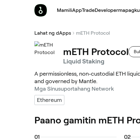
Mamili
App
Trade
Developer
mapagku
Lahat ng dApps
mETH Protocol
mETH Protocol
Bu
Liquid Staking
A permissionless, non-custodial ETH liqu
and governed by Mantle.
Mga Sinusuportahang Network
Ethereum
Paano gamitin mETH Pro
0
1
0
2