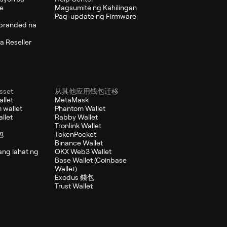
se
Magsumite ng Kahilingan
Pag-update ng Firmware
branded na
a Reseller
sset
从其他应用钱包迁移
allet
MetaMask
 wallet
Phantom Wallet
llet
Rabby Wallet
Tronlink Wallet
包
TokenPocket
Binance Wallet
ang lahat ng
OKX Web3 Wallet
Base Wallet (Coinbase
Wallet)
Exodus 錢包
Trust Wallet