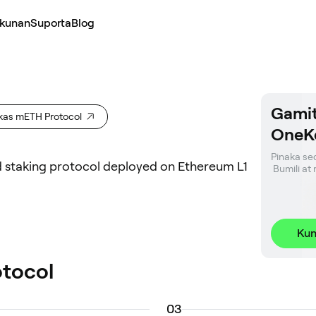
kunan
Suporta
Blog
Gamit
kas mETH Protocol
OneK
Pinaka sec
id staking protocol deployed on Ethereum L1
 Bumili a
Kun
tocol
0
3