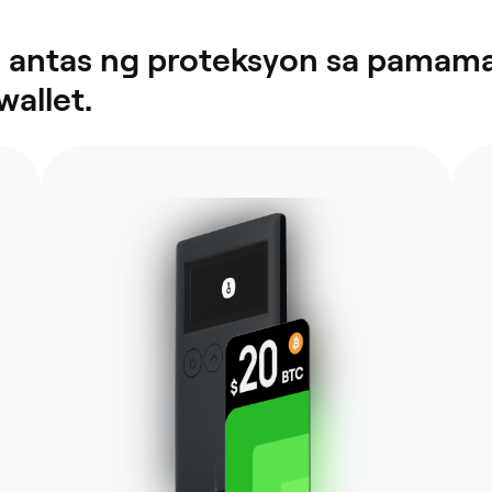
a antas ng proteksyon sa pamama
allet.