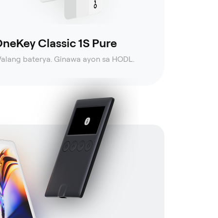
neKey Classic 1S Pure
alang baterya. Ginawa ayon sa HODL.