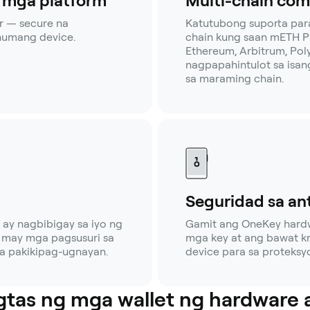
g mga platform
Multi-chain com
r — secure na
Katutubong suporta pa
numang device.
chain kung saan mETH P
Ethereum, Arbitrum, Poly
nagpapahintulot sa isa
sa maraming chain.
Seguridad sa an
ay nagbibigay sa iyo ng
Gamit ang OneKey hardwa
a may mga pagsusuri sa
mga key at ang bawat kr
na pakikipag-ugnayan.
device para sa proteksy
gtas ng mga wallet ng hardware