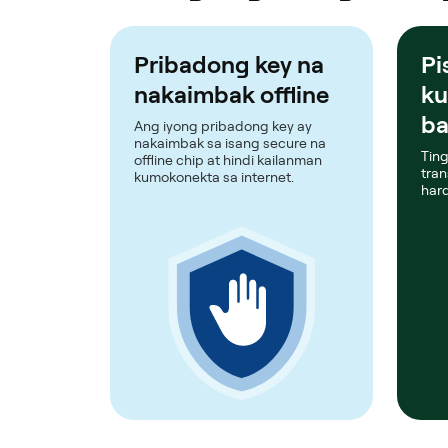
Pribadong key na
Pi
nakaimbak offline
ku
ba
Ang iyong pribadong key ay
nakaimbak sa isang secure na
Tin
offline chip at hindi kailanman
tran
kumokonekta sa internet.
hard