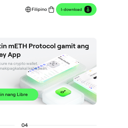
Filipino
I-download
in mETH Protocol gamit ang
ey App
ure na crypto wallet. 

t makipagkalakal kahit saan.
in nang Libre
0
4