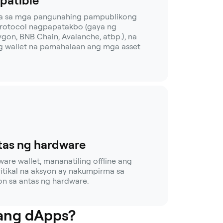
patible
ra sa mga pangunahing pampublikong
rotocol nagpapatakbo (gaya ng
gon, BNB Chain, Avalanche, atbp.), na
ng wallet na pamahalaan ang mga asset
tas ng hardware
re wallet, mananatiling offline ang
itikal na aksyon ay nakumpirma sa
on sa antas ng hardware.
 ang dApps?