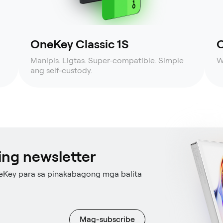
OneKey Classic 1S
O
Manipis. Ligtas. Super-compatible. Simple
W
ang self-custody.
ng newsletter
eKey para sa pinakabagong mga balita
Mag-subscribe