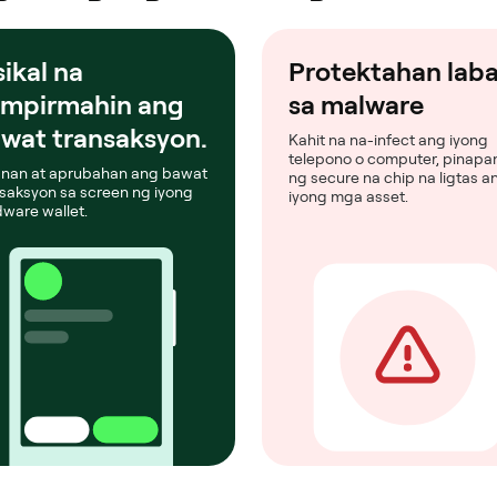
sikal na
Protektahan lab
mpirmahin ang
sa malware
wat transaksyon.
Kahit na na-infect ang iyong
telepono o computer, pinapan
gnan at aprubahan ang bawat
ng secure na chip na ligtas a
saksyon sa screen ng iyong
iyong mga asset.
ware wallet.