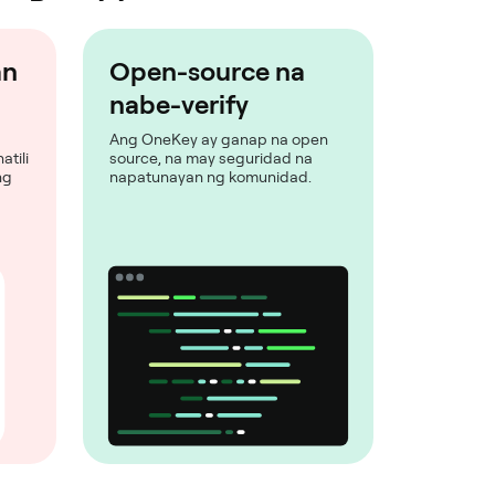
an
Open-source na
nabe-verify
Ang OneKey ay ganap na open
atili
source, na may seguridad na
ng
napatunayan ng komunidad.