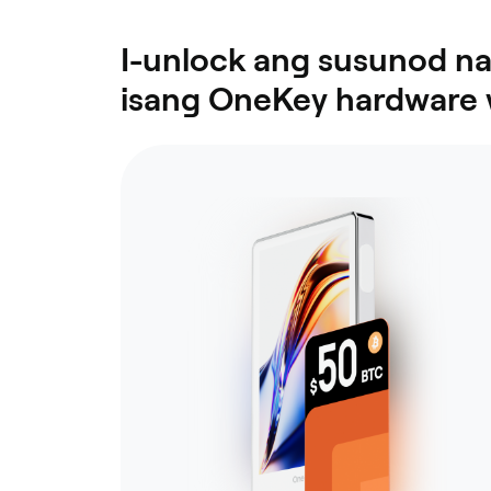
I-unlock ang susunod n
isang OneKey hardware w