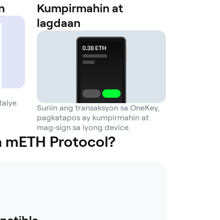
n
Kumpirmahin at
lagdaan
alye.
Suriin ang transaksyon sa OneKey,
pagkatapos ay kumpirmahin at
mag-sign sa iyong device.
a mETH Protocol?