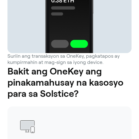
Suriin ang transaksyon sa OneKey, pagkatapos ay
kumpirmahin at mag-sign sa iyong device.
Bakit ang OneKey ang
pinakamahusay na kasosyo
para sa Solstice?