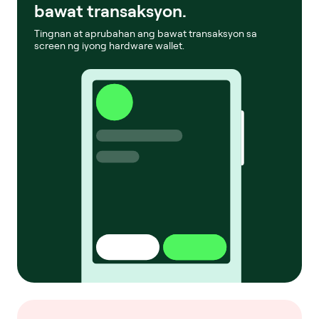
bawat transaksyon.
Tingnan at aprubahan ang bawat transaksyon sa
screen ng iyong hardware wallet.