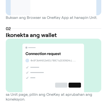
Buksan ang Browser sa OneKey App at hanapin Unit.
0
2
Ikonekta ang wallet
sa Unit page, piliin ang OneKey at aprubahan ang
koneksyon.