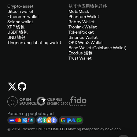
Crypto-asset
从其他应用钱包迁移
Bitcoin wallet
MetaMask
Ethereum wallet
Phantom Wallet
Solana wallet
Rabby Wallet
XRP 钱包
Tronlink Wallet
USDT 钱包
TokenPocket
BNB 钱包
Binance Wallet
Tingnan ang lahat ng wallet
OKX Web3 Wallet
Base Wallet (Coinbase Wallet)
Exodus 錢包
Trust Wallet
Paraan ng pagbabayad
© 2019–Present ONEKEY LIMITED. Lahat ng karapatan ay nakalaan.