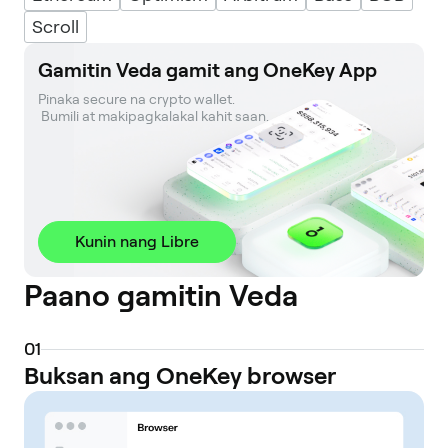
Scroll
Gamitin Veda gamit ang OneKey App
Pinaka secure na crypto wallet. 

 Bumili at makipagkalakal kahit saan.
Kunin nang Libre
Paano gamitin Veda
0
1
Buksan ang OneKey browser