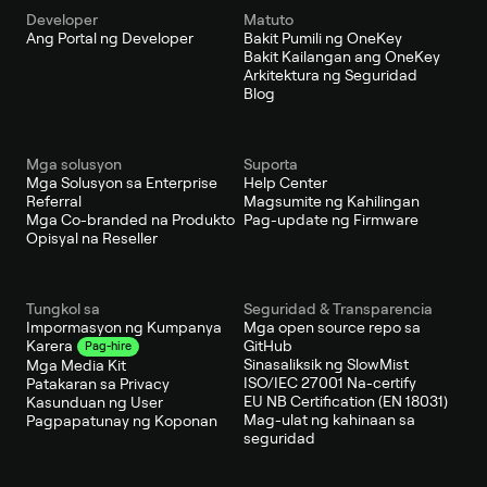
Developer
Matuto
Ang Portal ng Developer
Bakit Pumili ng OneKey
Bakit Kailangan ang OneKey
Arkitektura ng Seguridad
Blog
Mga solusyon
Suporta
Mga Solusyon sa Enterprise
Help Center
Referral
Magsumite ng Kahilingan
Mga Co-branded na Produkto
Pag-update ng Firmware
Opisyal na Reseller
Tungkol sa
Seguridad & Transparencia
Impormasyon ng Kumpanya
Mga open source repo sa
GitHub
Karera
Pag-hire
Sinasaliksik ng SlowMist
Mga Media Kit
ISO/IEC 27001 Na-certify
Patakaran sa Privacy
EU NB Certification (EN 18031)
Kasunduan ng User
Mag-ulat ng kahinaan sa
Pagpapatunay ng Koponan
seguridad