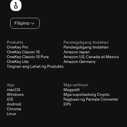
Filipino
Produkto
Pandaigdigang tindahan
OneKey Pro
Pandaigdigang tindahan
OneKey Classic 1S
Amazon Japan
OneKey Classic 1S Pure
Amazon US, Canada at Mexico
OneKey Lite
Amazon Germany
Tingnan ang Lahat ng Produkto
App
Mga serbisyo
macOS
Magpalit
Windows
Mga suportadong Crypto
iOS
Pagbawi ng Parirala Converter
Android
EIPs
Chrome
Linux