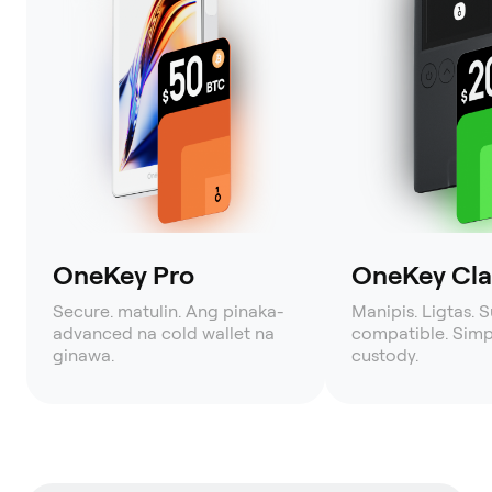
OneKey Pro
OneKey Clas
Secure. matulin. Ang pinaka-
Manipis. Ligtas. 
advanced na cold wallet na
compatible. Simpl
ginawa.
custody.