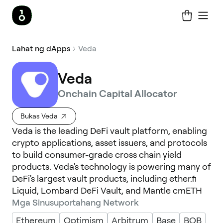
Lahat ng dApps
Veda
Veda
Onchain Capital Allocator
Bukas Veda
Veda is the leading DeFi vault platform, enabling
crypto applications, asset issuers, and protocols
to build consumer-grade cross chain yield
products. Veda's technology is powering many of
DeFi's largest vault products, including ether.fi
Liquid, Lombard DeFi Vault, and Mantle cmETH
Mga Sinusuportahang Network
Ethereum
Optimism
Arbitrum
Base
BOB