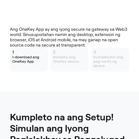
I-download ang Iba pang mga Platform
Ang OneKey App ay ang iyong secure na gateway sa Web3
world. Sinusuportahan namin ang desktop, extension ng
browser, iOS at Android mobile, na may ganap na open
source code na secure at transparent.
1
2
3
I-download ang
Ikonekta ang
Kumpletuhin ang
OneKey App
OneKey device
pag-verify ng
device
Kumpleto na ang Setup!
Simulan ang Iyong