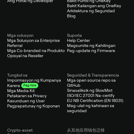
Ang Portal ng Developer
Bakit Pumili ng OneKey
Bakit Kailangan ang OneKey
Arkitektura ng Seguridad
Blog
Mga solusyon
Suporta
Mga Solusyon sa Enterprise
Help Center
Referral
Magsumite ng Kahilingan
Mga Co-branded na Produkto
Pag-update ng Firmware
Opisyal na Reseller
Tungkol sa
Seguridad & Transparencia
Impormasyon ng Kumpanya
Mga open source repo sa
GitHub
Karera
Pag-hire
Sinasaliksik ng SlowMist
Mga Media Kit
ISO/IEC 27001 Na-certify
Patakaran sa Privacy
EU NB Certification (EN 18031)
Kasunduan ng User
Mag-ulat ng kahinaan sa
Pagpapatunay ng Koponan
seguridad
Crypto-asset
从其他应用钱包迁移