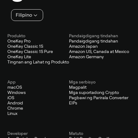
Filipino
Produkto
Pandaigdigang tindahan
OneKey Pro
Pandaigdigang tindahan
OneKey Classic 1S
Amazon Japan
OneKey Classic 1S Pure
Amazon US, Canada at Mexico
OneKey Lite
Amazon Germany
Tingnan ang Lahat ng Produkto
App
Mga serbisyo
macOS
Magpalit
Windows
Mga suportadong Crypto
iOS
Pagbawi ng Parirala Converter
Android
EIPs
Chrome
Linux
Developer
Matuto