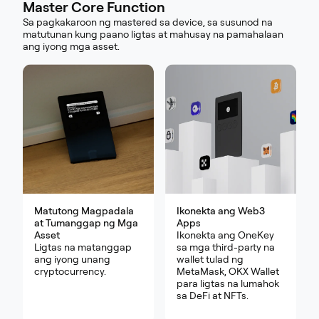
Master Core Function
Sa pagkakaroon ng mastered sa device, sa susunod na
matutunan kung paano ligtas at mahusay na pamahalaan
ang iyong mga asset.
Matutong Magpadala
Ikonekta ang Web3
at Tumanggap ng Mga
Apps
Asset
Ikonekta ang OneKey
Ligtas na matanggap
sa mga third-party na
ang iyong unang
wallet tulad ng
cryptocurrency.
MetaMask, OKX Wallet
para ligtas na lumahok
sa DeFi at NFTs.