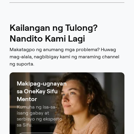
Kailangan ng Tulong?
Nandito Kami Lagi
Makatagpo ng anumang mga problema? Huwag
mag-alala, nagbibigay kami ng maraming channel
ng suporta.
Makipag-ugnayan
sa OneKey Sifu
Mentor
Kumuha ng isa-sa-
isang gabay at
serbisyo ng eksperto
sa Sifu.