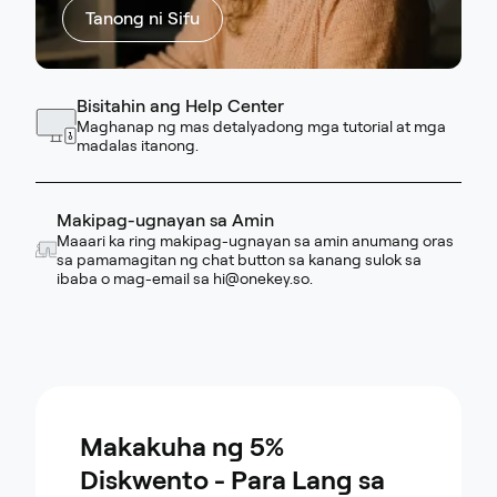
Tanong ni Sifu
Bisitahin ang Help Center
Maghanap ng mas detalyadong mga tutorial at mga
madalas itanong.
Makipag-ugnayan sa Amin
Maaari ka ring makipag-ugnayan sa amin anumang oras
sa pamamagitan ng chat button sa kanang sulok sa
ibaba o mag-email sa
hi@onekey.so
.
Makakuha ng 5%
Diskwento - Para Lang sa