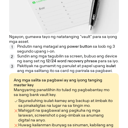
Ngayon, gumawa tayo ng natatanging "vault" para sa iyong
mga asset.
Pindutin nang matagal ang
power button
sa loob ng 3
1
segundo upang i-on.
Sundin ang mga tagubilin sa screen, bubuo ang device
2
ng isang set ng
12/24 word recovery phrase
para sa iyo.
Pakitiyak na gumamit ng panulat at papel upang
isulat
3
ang mga salitang ito sa card ng parirala sa pagbawi.
Ang mga salita sa pagbawi ay ang iyong tanging
master key
Mangyaring panatilihin ito tulad ng pagbabantay mo
sa isang bank vault key.
Siguraduhing isulat-kamay ang backup at iimbak ito
sa pinakaligtas na lugar na sa tingin mo.
Mahigpit na ipagbawal ang pagkuha ng mga
larawan, screenshot o pag-iimbak sa anumang
digital na anyo.
Huwag kailanman ibunyag sa sinuman, kabilang ang