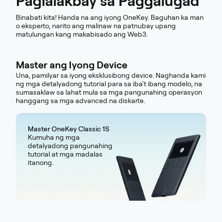
Paglalakbay sa Paggalugad
Binabati kita! Handa na ang iyong OneKey. Baguhan ka man
o eksperto, narito ang malinaw na patnubay upang
matulungan kang makabisado ang Web3.
Master ang Iyong Device
Una, pamilyar sa iyong eksklusibong device. Naghanda kami
ng mga detalyadong tutorial para sa iba't ibang modelo, na
sumasaklaw sa lahat mula sa mga pangunahing operasyon
hanggang sa mga advanced na diskarte.
Master OneKey Classic 1S
Kumuha ng mga
detalyadong pangunahing
tutorial at mga madalas
itanong.