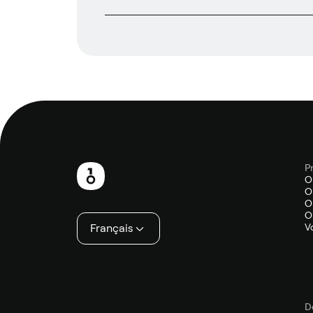
P
Pied
O
O
de
O
O
page
Français
V
D