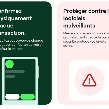
nfirmez
Protéger contre 
ysiquement
logiciels
haque
malveillants
ansaction.
Même si votre téléphone ou v
ordinateur est infecté, la puc
sultez et approuvez chaque
sécurité protège vos crypto-
saction sur l'écran de votre
actifs.
efeuille matériel.