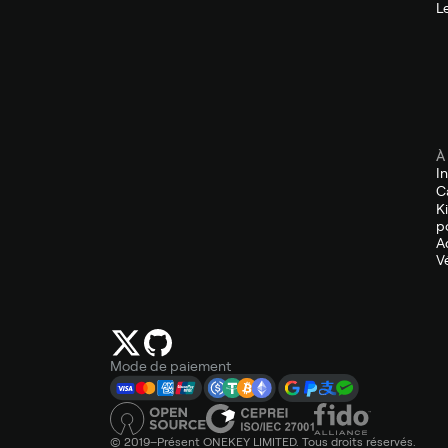
L
À
I
C
K
p
A
V
Mode de paiement
© 2019–Présent ONEKEY LIMITED. Tous droits réservés.