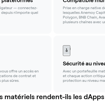
s plateformes
Compatible mult
vigateur — connectez-
Prise en charge native d
 depuis n'importe quel
lesquelles Anemoy Capit
Polygon, BNB Chain, Avala
plusieurs chaînes avec un
Sécurité au nive
vous offre un accès en
Avec un portefeuille maté
ications de contrat et
et chaque action critiqu
plus sûres.
protection au niveau mat
s matériels rendent-ils les dApps