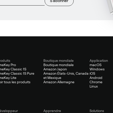
S'abonner
roduits
Boutique mondiale
Application
neKey Pro
Boutique mondiale
macOS
neKey Classic 1S
Amazon Japon
Windows
neKey Classic 1S Pure
Amazon États-Unis, Canada
iOS
neKey Lite
et Mexique
Android
oir tous les produits
Amazon Allemagne
Chrome
Linux
éveloppeur
Apprendre
Solutions