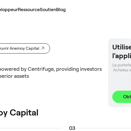
eloppeur
Ressource
Soutien
Blog
Utili
uvrir Anemoy Capital
l'app
Le portefeu
owered by Centrifuge, providing investors
 Achetez 
erior assets
Obt
y Capital
0
3