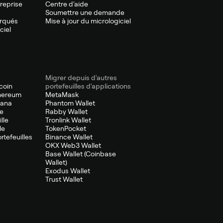
treprise
Centre d'aide
Soumettre une demande
arqués
Mise à jour du micrologiciel
ciel
Migrer depuis d'autres
tcoin
portefeuilles d'applications
thereum
MetaMask
lana
Phantom Wallet
le
Rabby Wallet
lle
Tronlink Wallet
le
TokenPocket
ortefeuilles
Binance Wallet
OKX Web3 Wallet
Base Wallet (Coinbase
Wallet)
Exodus Wallet
Trust Wallet