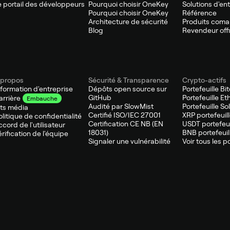
e portail des développeurs
Pourquoi choisir OneKey
Solutions d'en
Pourquoi choisir OneKey
Référence
Architecture de sécurité
Produits com
Blog
Revendeur offi
 propos
Sécurité & Transparence
Crypto-actifs
nformation d'entreprise
Dépôts open source sur
Portefeuille Bi
GitHub
Portefeuille E
arrière
Embauche
Audité par SlowMist
Portefeuille So
its média
Certifié ISO/IEC 27001
XRP portefeuil
olitique de confidentialité
Certification CE NB (EN
USDT portefeui
ccord de l'utilisateur
18031)
BNB portefeuil
érification de l'équipe
Signaler une vulnérabilité
Voir tous les p