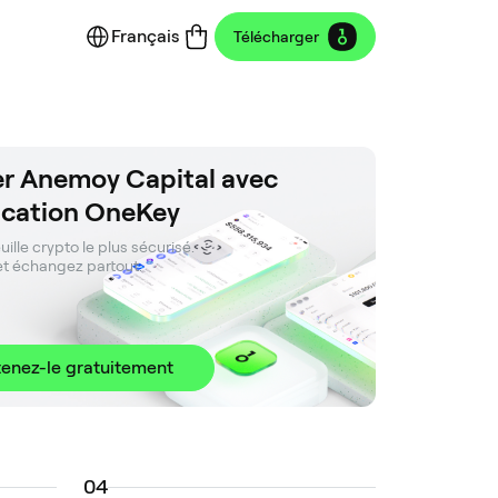
Français
Télécharger
ser Anemoy Capital avec
lication OneKey
ille crypto le plus sécurisé. 

et échangez partout.
enez-le gratuitement
0
4