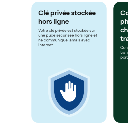
Clé privée stockée
Co
hors ligne
ph
c
Votre clé privée est stockée sur
une puce sécurisée hors ligne et
tr
ne communique jamais avec
Internet.
Con
tran
port