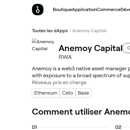
Boutique
Application
Commerce
Dév
Toutes les dApps
Anemoy Capital
Anemoy Capital
O
RWA
Anemoy is a web3 native asset manager p
with exposure to a broad spectrum of sup
Réseaux pris en charge
Ethereum
Celo
Base
Comment utiliser Anemo
0
1
0
2