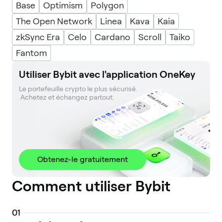
Base
Optimism
Polygon
The Open Network
Linea
Kava
Kaia
zkSync Era
Celo
Cardano
Scroll
Taiko
Fantom
Utiliser Bybit avec l'application OneKey
Le portefeuille crypto le plus sécurisé. 

 Achetez et échangez partout.
Obtenez-le gratuitement
Comment utiliser Bybit
0
1