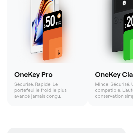
OneKey Pro
OneKey Clas
Sécurisé. Rapide. Le
Mince. Sécurisé. 
portefeuille froid le plus
compatible. L'aut
avancé jamais conçu.
conservation simp