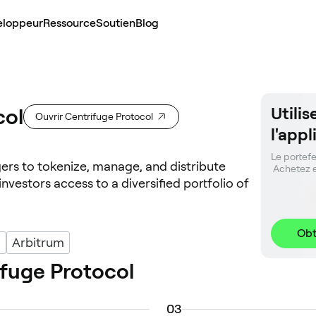
eloppeur
Ressource
Soutien
Blog
Utili
col
Ouvrir Centrifuge Protocol
l'app
Le portefeu
rs to tokenize, manage, and distribute
 Achetez 
nvestors access to a diversified portfolio of
Obt
m
Arbitrum
fuge Protocol
0
3