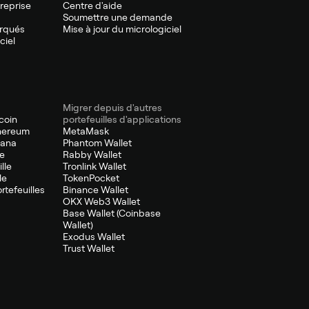
treprise
Centre d'aide
Soumettre une demande
arqués
Mise à jour du micrologiciel
ciel
Migrer depuis d'autres
tcoin
portefeuilles d'applications
thereum
MetaMask
lana
Phantom Wallet
le
Rabby Wallet
lle
Tronlink Wallet
le
TokenPocket
ortefeuilles
Binance Wallet
OKX Web3 Wallet
Base Wallet (Coinbase
Wallet)
Exodus Wallet
Trust Wallet