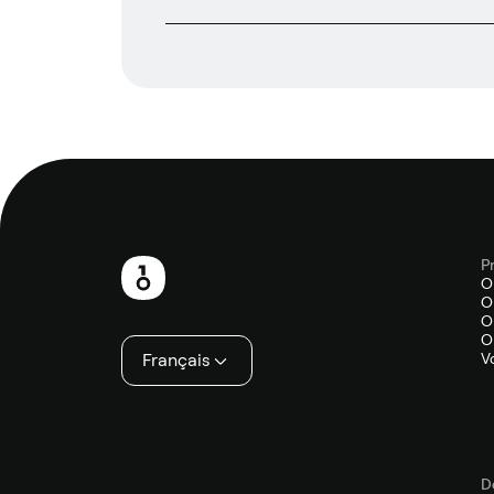
P
Pied
O
O
de
O
O
page
Français
V
D