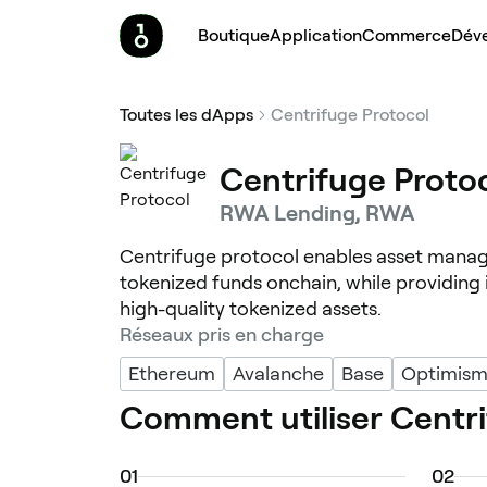
Boutique
Application
Commerce
Dév
Toutes les dApps
Centrifuge Protocol
Centrifuge Proto
RWA Lending, RWA
Centrifuge protocol enables asset manage
tokenized funds onchain, while providing i
high-quality tokenized assets.
Réseaux pris en charge
Ethereum
Avalanche
Base
Optimis
Comment utiliser Centri
0
1
0
2