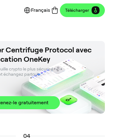
Français
Télécharger
ser Centrifuge Protocol avec
lication OneKey
ille crypto le plus sécurisé. 

et échangez partout.
enez-le gratuitement
0
4