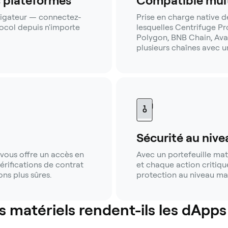
s plateformes
Compatible mult
vigateur — connectez-
Prise en charge native d
tocol depuis n'importe
lesquelles Centrifuge P
Polygon, BNB Chain, Avala
plusieurs chaînes avec un
Sécurité au nive
vous offre un accès en
Avec un portefeuille maté
érifications de contrat
et chaque action critiqu
ns plus sûres.
protection au niveau mat
s matériels rendent-ils les dApps