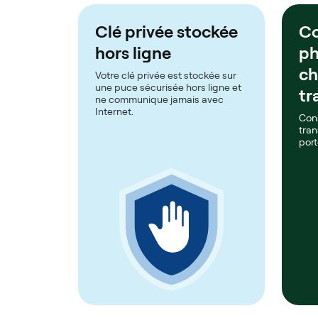
Clé privée stockée
Co
hors ligne
ph
c
Votre clé privée est stockée sur
une puce sécurisée hors ligne et
tr
ne communique jamais avec
Internet.
Con
tran
port