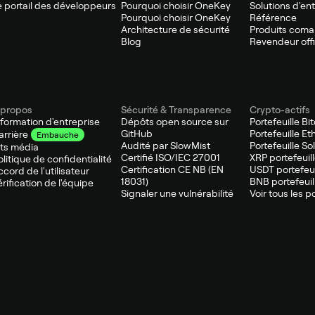
e portail des développeurs
Pourquoi choisir OneKey
Solutions d'en
Pourquoi choisir OneKey
Référence
Architecture de sécurité
Produits com
Blog
Revendeur offi
 propos
Sécurité & Transparence
Crypto-actifs
nformation d'entreprise
Dépôts open source sur
Portefeuille Bi
GitHub
Portefeuille E
arrière
Embauche
Audité par SlowMist
Portefeuille So
its média
Certifié ISO/IEC 27001
XRP portefeuil
olitique de confidentialité
Certification CE NB (EN
USDT portefeui
ccord de l'utilisateur
18031)
BNB portefeuil
érification de l'équipe
Signaler une vulnérabilité
Voir tous les p