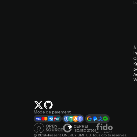
L
À
I
C
K
p
A
V
Mode de paiement
© 2019–Présent ONEKEY LIMITED. Tous droits réservés.