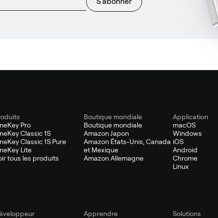
S'abonner
roduits
Boutique mondiale
Application
neKey Pro
Boutique mondiale
macOS
neKey Classic 1S
Amazon Japon
Windows
neKey Classic 1S Pure
Amazon États-Unis, Canada
iOS
neKey Lite
et Mexique
Android
oir tous les produits
Amazon Allemagne
Chrome
Linux
éveloppeur
Apprendre
Solutions