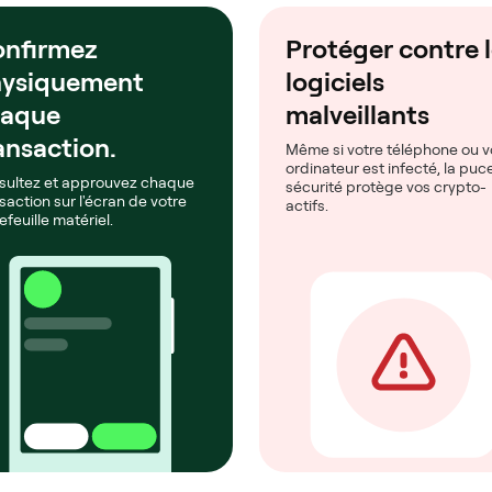
nfirmez
Protéger contre 
ysiquement
logiciels
haque
malveillants
ansaction.
Même si votre téléphone ou v
ordinateur est infecté, la puc
sultez et approuvez chaque
sécurité protège vos crypto-
saction sur l'écran de votre
actifs.
efeuille matériel.