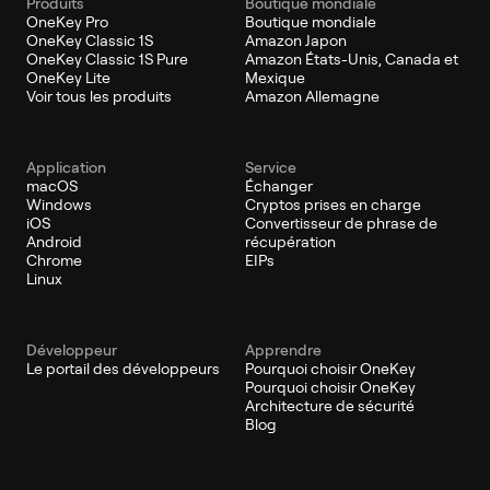
Produits
Boutique mondiale
OneKey Pro
Boutique mondiale
OneKey Classic 1S
Amazon Japon
OneKey Classic 1S Pure
Amazon États-Unis, Canada et
OneKey Lite
Mexique
Voir tous les produits
Amazon Allemagne
Application
Service
macOS
Échanger
Windows
Cryptos prises en charge
iOS
Convertisseur de phrase de
Android
récupération
Chrome
EIPs
Linux
Développeur
Apprendre
Le portail des développeurs
Pourquoi choisir OneKey
Pourquoi choisir OneKey
Architecture de sécurité
Blog