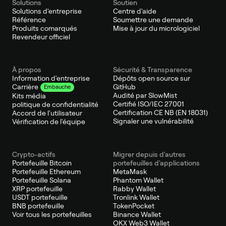
Solutions
Soutien
Solutions d'entreprise
Centre d'aide
Référence
Soumettre une demande
Produits comarqués
Mise à jour du micrologiciel
Revendeur officiel
À propos
Sécurité & Transparence
Information d'entreprise
Dépôts open source sur
GitHub
Carrière
Embauche
Audité par SlowMist
Kits média
Certifié ISO/IEC 27001
politique de confidentialité
Certification CE NB (EN 18031)
Accord de l'utilisateur
Signaler une vulnérabilité
Vérification de l'équipe
Crypto-actifs
Migrer depuis d'autres
Portefeuille Bitcoin
portefeuilles d'applications
Portefeuille Ethereum
MetaMask
Portefeuille Solana
Phantom Wallet
XRP portefeuille
Rabby Wallet
USDT portefeuille
Tronlink Wallet
BNB portefeuille
TokenPocket
Voir tous les portefeuilles
Binance Wallet
OKX Web3 Wallet