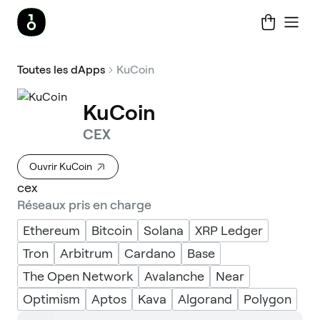
Toutes les dApps
KuCoin
KuCoin
CEX
Ouvrir KuCoin
cex
Réseaux pris en charge
Ethereum
Bitcoin
Solana
XRP Ledger
Tron
Arbitrum
Cardano
Base
The Open Network
Avalanche
Near
Optimism
Aptos
Kava
Algorand
Polygon