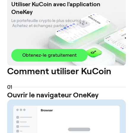
Utiliser KuCoin avec l'application
OneKey
Le portefeuille crypto le plus sécurisé. 

 Achetez et échangez partout.
Obtenez-le gratuitement
Comment utiliser KuCoin
0
1
Ouvrir le navigateur OneKey