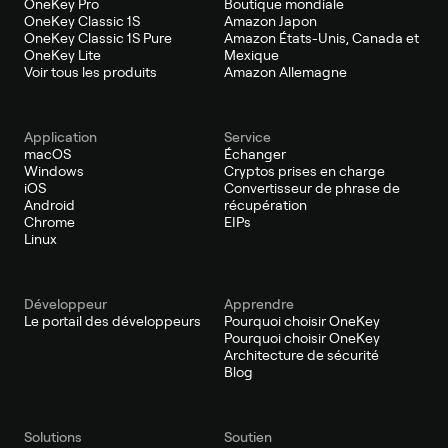
OneKey Pro
Boutique mondiale
OneKey Classic 1S
Amazon Japon
OneKey Classic 1S Pure
Amazon États-Unis, Canada et
OneKey Lite
Mexique
Voir tous les produits
Amazon Allemagne
Application
Service
macOS
Échanger
Windows
Cryptos prises en charge
iOS
Convertisseur de phrase de
Android
récupération
Chrome
EIPs
Linux
Développeur
Apprendre
Le portail des développeurs
Pourquoi choisir OneKey
Pourquoi choisir OneKey
Architecture de sécurité
Blog
Solutions
Soutien