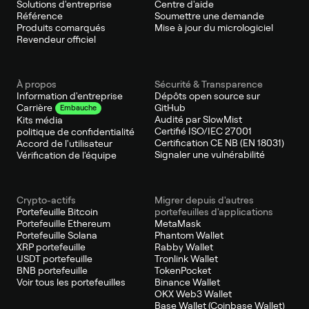
Solutions d'entreprise
Centre d'aide
Référence
Soumettre une demande
Produits comarqués
Mise à jour du micrologiciel
Revendeur officiel
À propos
Sécurité & Transparence
Information d'entreprise
Dépôts open source sur
GitHub
Carrière
Embauche
Audité par SlowMist
Kits média
Certifié ISO/IEC 27001
politique de confidentialité
Certification CE NB (EN 18031)
Accord de l'utilisateur
Signaler une vulnérabilité
Vérification de l'équipe
Crypto-actifs
Migrer depuis d'autres
Portefeuille Bitcoin
portefeuilles d'applications
Portefeuille Ethereum
MetaMask
Portefeuille Solana
Phantom Wallet
XRP portefeuille
Rabby Wallet
USDT portefeuille
Tronlink Wallet
BNB portefeuille
TokenPocket
Voir tous les portefeuilles
Binance Wallet
OKX Web3 Wallet
Base Wallet (Coinbase Wallet)