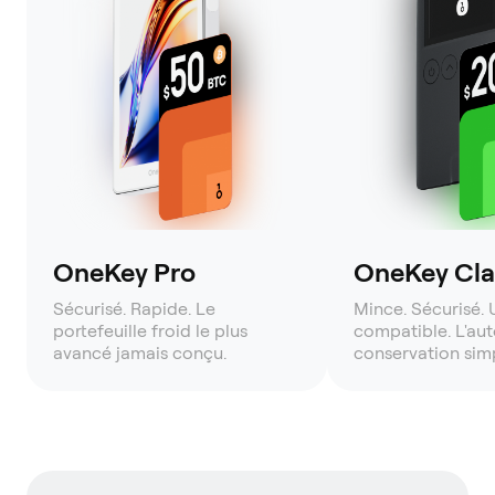
OneKey Pro
OneKey Clas
Sécurisé. Rapide. Le
Mince. Sécurisé. 
portefeuille froid le plus
compatible. L'aut
avancé jamais conçu.
conservation simp