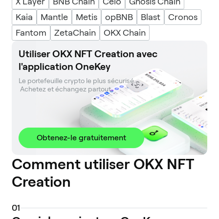
X Layer
BNB Chain
Celo
Gnosis Chain
Kaia
Mantle
Metis
opBNB
Blast
Cronos
Fantom
ZetaChain
OKX Chain
Utiliser OKX NFT Creation avec
l'application OneKey
Le portefeuille crypto le plus sécurisé. 

 Achetez et échangez partout.
Obtenez-le gratuitement
Comment utiliser OKX NFT
Creation
0
1