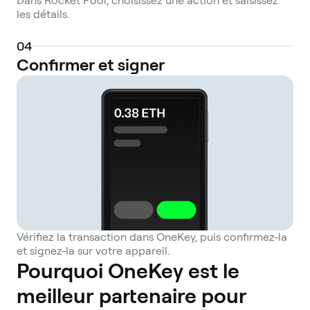
Dans Rocket Pool, choisissez une action et saisissez
This makes it a significant piece of
les détails.
infrastructure within the liquid staking
ecosystem on Ethereum.
0
4
Confirmer et signer
Vérifiez la transaction dans OneKey, puis confirmez-la
et signez-la sur votre appareil.
Pourquoi OneKey est le
meilleur partenaire pour