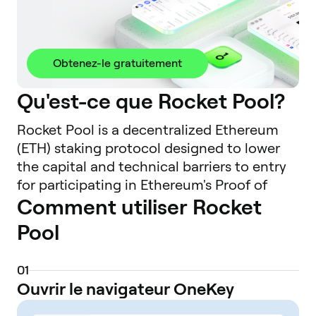
Obtenez-le gratuitement
Qu'est-ce que Rocket Pool?
Rocket Pool is a decentralized Ethereum
(ETH) staking protocol designed to lower
the capital and technical barriers to entry
for participating in Ethereum's Proof of
Comment utiliser Rocket
Stake (PoS) consensus mechanism. Since
the transition of Ethereum to PoS, staking
Pool
requires a deposit of 32 ETH to run a
validator node, which presents a significant
0
1
financial hurdle for many users. Rocket
Ouvrir le navigateur OneKey
Pool addresses this by pooling user funds
together. The protocol provides two