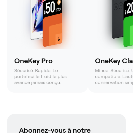
OneKey Pro
OneKey Clas
Sécurisé. Rapide. Le
Mince. Sécurisé. 
portefeuille froid le plus
compatible. L'aut
avancé jamais conçu.
conservation simp
Abonnez-vous à notre