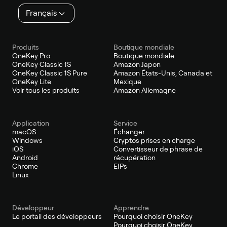
Français
Produits
Boutique mondiale
OneKey Pro
Boutique mondiale
OneKey Classic 1S
Amazon Japon
OneKey Classic 1S Pure
Amazon États-Unis, Canada et
OneKey Lite
Mexique
Voir tous les produits
Amazon Allemagne
Application
Service
macOS
Échanger
Windows
Cryptos prises en charge
iOS
Convertisseur de phrase de
Android
récupération
Chrome
EIPs
Linux
Développeur
Apprendre
Le portail des développeurs
Pourquoi choisir OneKey
Pourquoi choisir OneKey