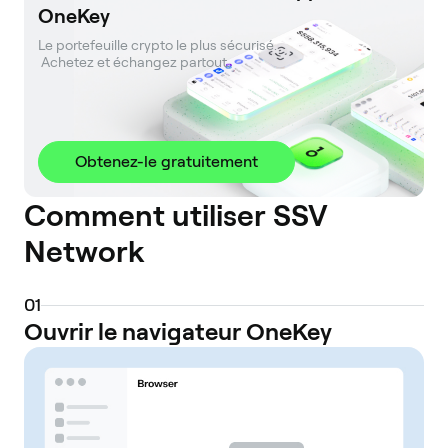
OneKey
Le portefeuille crypto le plus sécurisé. 

 Achetez et échangez partout.
Obtenez-le gratuitement
Comment utiliser SSV
Network
0
1
Ouvrir le navigateur OneKey