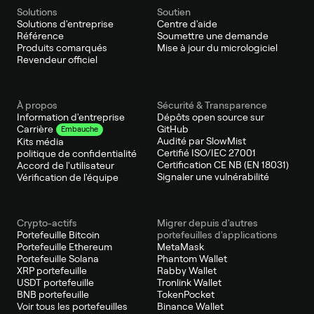
Solutions
Soutien
Solutions d'entreprise
Centre d'aide
Référence
Soumettre une demande
Produits comarqués
Mise à jour du micrologiciel
Revendeur officiel
À propos
Sécurité & Transparence
Information d'entreprise
Dépôts open source sur
GitHub
Carrière
Embauche
Audité par SlowMist
Kits média
Certifié ISO/IEC 27001
politique de confidentialité
Certification CE NB (EN 18031)
Accord de l'utilisateur
Signaler une vulnérabilité
Vérification de l'équipe
Crypto-actifs
Migrer depuis d'autres
Portefeuille Bitcoin
portefeuilles d'applications
Portefeuille Ethereum
MetaMask
Portefeuille Solana
Phantom Wallet
XRP portefeuille
Rabby Wallet
USDT portefeuille
Tronlink Wallet
BNB portefeuille
TokenPocket
Voir tous les portefeuilles
Binance Wallet