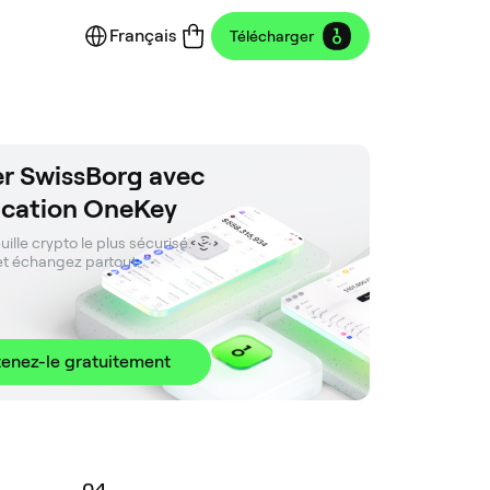
Français
Télécharger
ser SwissBorg avec
lication OneKey
ille crypto le plus sécurisé. 

et échangez partout.
enez-le gratuitement
0
4