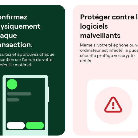
nfirmez
Protéger contre 
ysiquement
logiciels
haque
malveillants
ansaction.
Même si votre téléphone ou v
ordinateur est infecté, la puc
sultez et approuvez chaque
sécurité protège vos crypto-
saction sur l'écran de votre
actifs.
efeuille matériel.