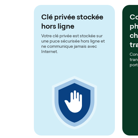
Clé privée stockée
Co
hors ligne
ph
c
Votre clé privée est stockée sur
une puce sécurisée hors ligne et
tr
ne communique jamais avec
Internet.
Con
tran
port