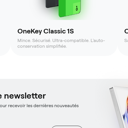
OneKey Classic 1S
O
Mince. Sécurisé. Ultra-compatible. L'auto-
S
conservation simplifiée.
 newsletter
ur recevoir les dernières nouveautés