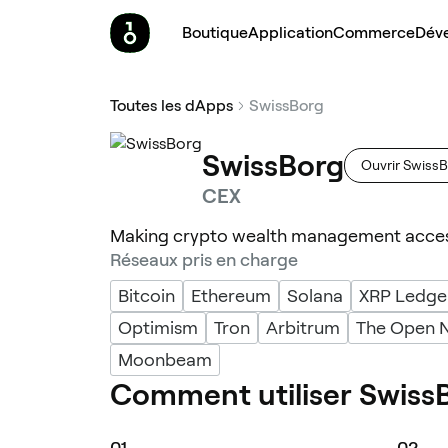
Boutique
Application
Commerce
Dév
Toutes les dApps
SwissBorg
SwissBorg
Ouvrir Swiss
CEX
Making crypto wealth management access
Réseaux pris en charge
Bitcoin
Ethereum
Solana
XRP Ledge
Optimism
Tron
Arbitrum
The Open 
Moonbeam
Comment utiliser Swiss
0
1
0
2