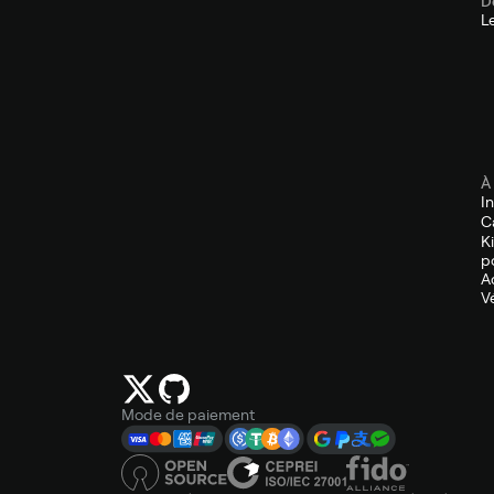
D
L
À
I
C
K
p
A
V
Mode de paiement