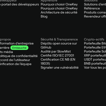
éveloppeur
Apprendre
Solutions
e portail des développeurs
Pourquoi choisir OneKey
Solutions d'en
Pourquoi choisir OneKey
Référence
Architecture de sécurité
Produits com
Blog
Revendeur offi
 propos
Sécurité & Transparence
Crypto-actifs
nformation d'entreprise
Dépôts open source sur
Portefeuille Bi
GitHub
Portefeuille E
arrière
Embauche
Audité par SlowMist
Portefeuille So
its média
Certifié ISO/IEC 27001
XRP portefeuil
olitique de confidentialité
Certification CE NB (EN
USDT portefeui
ccord de l'utilisateur
18031)
BNB portefeuil
érification de l'équipe
Signaler une vulnérabilité
Voir tous les p