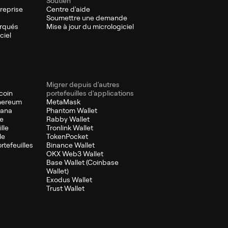
Soutien
treprise
Centre d'aide
Soumettre une demande
arqués
Mise à jour du micrologiciel
ciel
Migrer depuis d'autres
tcoin
portefeuilles d'applications
thereum
MetaMask
lana
Phantom Wallet
le
Rabby Wallet
lle
Tronlink Wallet
le
TokenPocket
ortefeuilles
Binance Wallet
OKX Web3 Wallet
Base Wallet (Coinbase
Wallet)
Exodus Wallet
Trust Wallet