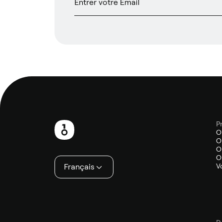
P
Pied
O
O
de
O
O
page
Français
V