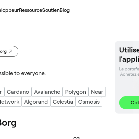
eloppeur
Ressource
Soutien
Blog
Utili
Borg
l'app
Le portefeu
ible to everyone.
 Achetez 
r
Cardano
Avalanche
Polygon
Near
Network
Algorand
Celestia
Osmosis
Obt
Borg
0
3