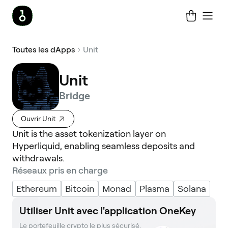
Toutes les dApps
Unit
Unit
Bridge
Ouvrir Unit
Unit is the asset tokenization layer on
Hyperliquid, enabling seamless deposits and
withdrawals.
Réseaux pris en charge
Ethereum
Bitcoin
Monad
Plasma
Solana
Utiliser Unit avec l'application OneKey
Le portefeuille crypto le plus sécurisé. 
