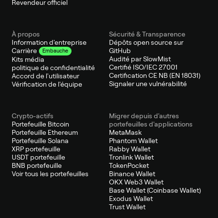
Revendeur officiel
À propos
Sécurité & Transparence
Information d'entreprise
Dépôts open source sur
GitHub
Carrière
Embauche
Audité par SlowMist
Kits média
Certifié ISO/IEC 27001
politique de confidentialité
Certification CE NB (EN 18031)
Accord de l'utilisateur
Signaler une vulnérabilité
Vérification de l'équipe
Crypto-actifs
Migrer depuis d'autres
Portefeuille Bitcoin
portefeuilles d'applications
Portefeuille Ethereum
MetaMask
Portefeuille Solana
Phantom Wallet
XRP portefeuille
Rabby Wallet
USDT portefeuille
Tronlink Wallet
BNB portefeuille
TokenPocket
Voir tous les portefeuilles
Binance Wallet
OKX Web3 Wallet
Base Wallet (Coinbase Wallet)
Exodus Wallet
Trust Wallet