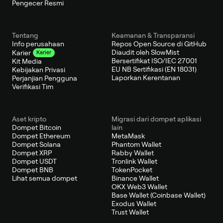
Pengecer Resmi
Tentang
Keamanan & Transparansi
Info perusahaan
Repos Open Source di GitHub
Diaudit oleh SlowMist
Karier
Karier
Bersertifikat ISO/IEC 27001
Kit Media
EU NB Sertifikasi (EN 18031)
Kebijakan Privasi
Laporkan Kerentanan
Perjanjian Pengguna
Verifikasi Tim
Aset kripto
Migrasi dari dompet aplikasi
Dompet Bitcoin
lain
Dompet Ethereum
MetaMask
Dompet Solana
Phantom Wallet
Dompet XRP
Rabby Wallet
Dompet USDT
Tronlink Wallet
Dompet BNB
TokenPocket
Lihat semua dompet
Binance Wallet
OKX Web3 Wallet
Base Wallet (Coinbase Wallet)
Exodus Wallet
Trust Wallet