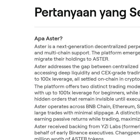
Pertanyaan yang S
Apa Aster?
Aster is a next-generation decentralized per
and multi-chain support. The platform emerge
migrate their holdings to ASTER.
Aster addresses the gap between centralized a
accessing deep liquidity and CEX-grade tradin
to 100x leverage, all settled on-chain in crypto
The platform offers two distinct trading mod
with up to 1001x leverage for beginners, whil
hidden orders that remain invisible until execu
Aster operates across BNB Chain, Ethereum, So
large trades with minimal slippage. A distincti
earning passive returns while trading, maximiz
Aster received backing from YZi Labs (formerl
behalf of early Binance executives. Changpeng
million worth of ASTER tokens.