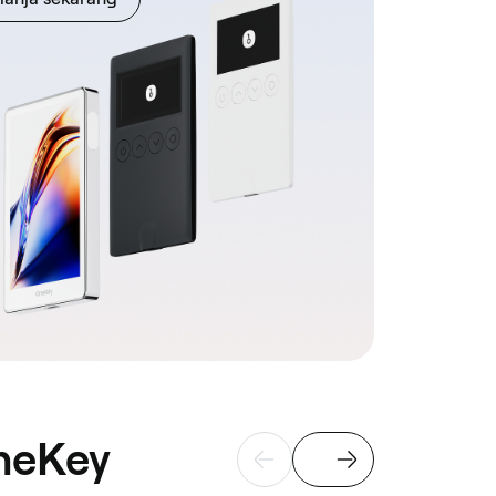
neKey