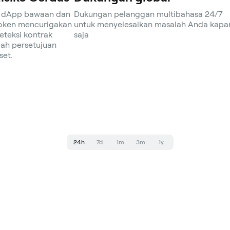
g dApp bawaan dan
Dukungan pelanggan multibahasa 24/7
token mencurigakan
untuk menyelesaikan masalah Anda kapa
teksi kontrak
saja
ah persetujuan
set.
24h
7d
1m
3m
1y