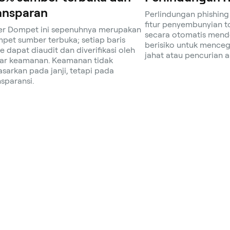
ansparan
Perlindungan phishin
fitur penyembunyian 
er Dompet ini sepenuhnya merupakan
secara otomatis mende
pet sumber terbuka; setiap baris
berisiko untuk menceg
e dapat diaudit dan diverifikasi oleh
jahat atau pencurian a
ar keamanan. Keamanan tidak
asarkan pada janji, tetapi pada
nsparansi.