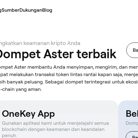
g
Sumber
Dukungan
Blog
ngkatkan keamanan kripto Anda
Dompet Aster terbaik
Ba
mpet Aster membantu Anda menyimpan, mengirim, dan mene
pat melakukan transaksi token lintas rantai kapan saja, men
bih banyak peluang. Sebagai dompet terintegrasi untuk eko
-chain yang aman.
OneKey App
Be
Gunakan aplikasi kami untuk menjelajahi semua
Dompe
blockchain dengan keamanan dan keandalan
penuh.
Be