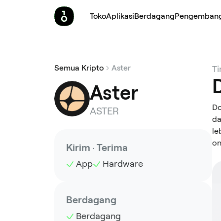
Toko
Aplikasi
Berdagang
Pengemban
Semua Kripto
Aster
Ti
Aster
Do
ASTER
da
le
on
Kirim · Terima
App
Hardware
Berdagang
Berdagang