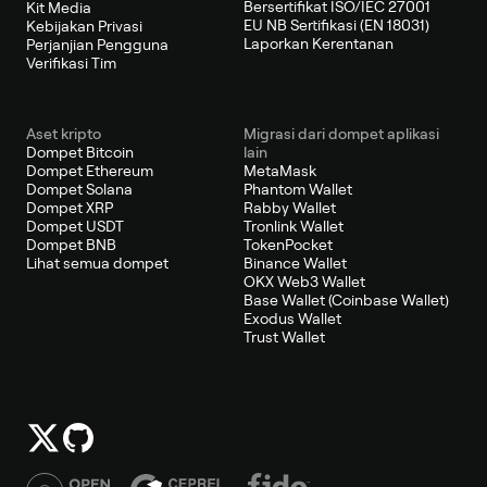
Bersertifikat ISO/IEC 27001
Kit Media
EU NB Sertifikasi (EN 18031)
Kebijakan Privasi
Laporkan Kerentanan
Perjanjian Pengguna
Verifikasi Tim
Aset kripto
Migrasi dari dompet aplikasi
Dompet Bitcoin
lain
Dompet Ethereum
MetaMask
Dompet Solana
Phantom Wallet
Dompet XRP
Rabby Wallet
Dompet USDT
Tronlink Wallet
Dompet BNB
TokenPocket
Lihat semua dompet
Binance Wallet
OKX Web3 Wallet
Base Wallet (Coinbase Wallet)
Exodus Wallet
Trust Wallet