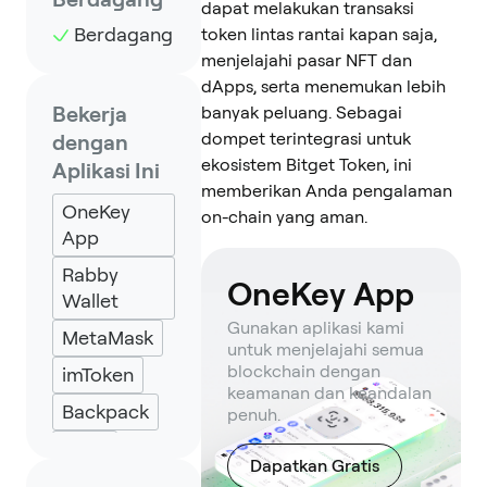
dapat melakukan transaksi
Berdagang
token lintas rantai kapan saja,
menjelajahi pasar NFT dan
dApps, serta menemukan lebih
Bekerja
banyak peluang. Sebagai
dompet terintegrasi untuk
dengan
ekosistem Bitget Token, ini
Aplikasi Ini
memberikan Anda pengalaman
OneKey
on-chain yang aman.
App
Rabby
OneKey App
Wallet
Gunakan aplikasi kami
MetaMask
untuk menjelajahi semua
blockchain dengan
imToken
keamanan dan keandalan
Backpack
penuh.
Keplr
Dapatkan Gratis
Eternl