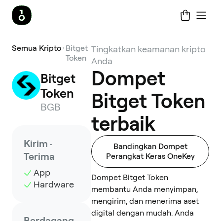
Semua Kripto
Bitget
Tingkatkan keamanan kripto
Token
Anda
Dompet
Bitget 
Token
Bitget Token
BGB
terbaik
Kirim ·
Bandingkan Dompet
Terima
Perangkat Keras OneKey
App
Dompet Bitget Token
Hardware
membantu Anda menyimpan,
mengirim, dan menerima aset
digital dengan mudah. Anda
Berdagang