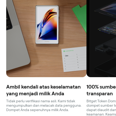
Ambil kendali atas keselamatan
100% sumber
yang menjadi milik Anda
transparan
Tidak perlu verifikasi nama asli. Kami tidak
Bitget Token Dom
mengumpulkan dan melacak data pengguna.
dompet sumber te
Dompet Anda sepenuhnya milik Anda.
dapat diaudit dan 
keamanan. Keama