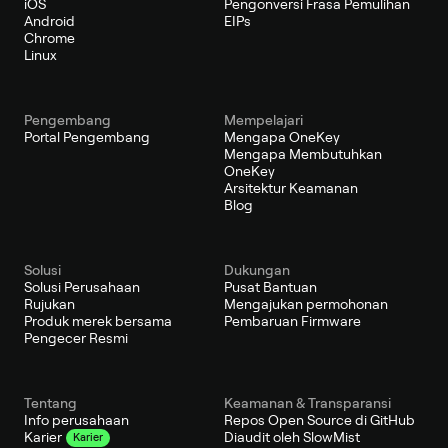
iOS
Pengonversi Frasa Pemulihan
Android
EIPs
Chrome
Linux
Pengembang
Mempelajari
Portal Pengembang
Mengapa OneKey
Mengapa Membutuhkan
OneKey
Arsitektur Keamanan
Blog
Solusi
Dukungan
Solusi Perusahaan
Pusat Bantuan
Rujukan
Mengajukan permohonan
Produk merek bersama
Pembaruan Firmware
Pengecer Resmi
Tentang
Keamanan & Transparansi
Info perusahaan
Repos Open Source di GitHub
Diaudit oleh SlowMist
Karier
Karier