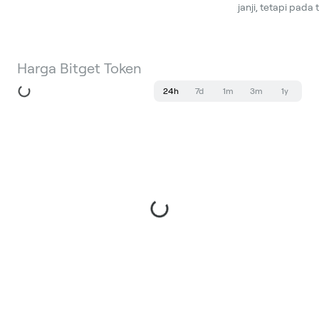
janji, tetapi pada
Harga Bitget Token
24h
7d
1m
3m
1y