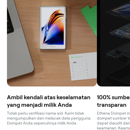
Ambil kendali atas keselamatan
100% sumber
yang menjadi milik Anda
transparan
Tidak perlu verifikasi nama asli. Kami tidak
Ethena Dompet i
mengumpulkan dan melacak data pengguna.
dompet sumber te
Dompet Anda sepenuhnya milik Anda.
dapat diaudit dan 
keamanan. Keama