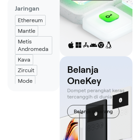
Keplr
Jaringan
Eternl
Ethereum
Mantle
Metis
Andromeda
Kava
Belanja
Zircuit
OneKey
Mode
Dompet perangkat keras
ZkSync
tercanggih di dunia.
TON
Base
Belanja sekarang
Arbitrum
One
Blast