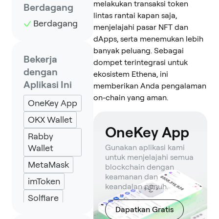
melakukan transaksi token
Berdagang
lintas rantai kapan saja,
Berdagang
menjelajahi pasar NFT dan
dApps, serta menemukan lebih
banyak peluang. Sebagai
Bekerja
dompet terintegrasi untuk
dengan
ekosistem Ethena, ini
Aplikasi Ini
memberikan Anda pengalaman
on-chain yang aman.
OneKey App
OKX Wallet
OneKey App
Rabby
Wallet
Gunakan aplikasi kami
untuk menjelajahi semua
MetaMask
blockchain dengan
keamanan dan
imToken
keandalan penuh.
Solflare
Dapatkan Gratis
Backpack