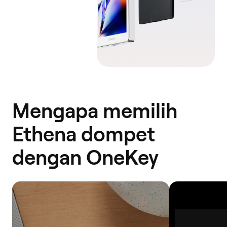
Optimism
Avalanche
Solana
Manta
Pacific
Scroll
Mengapa memilih
Ethena dompet
dengan OneKey