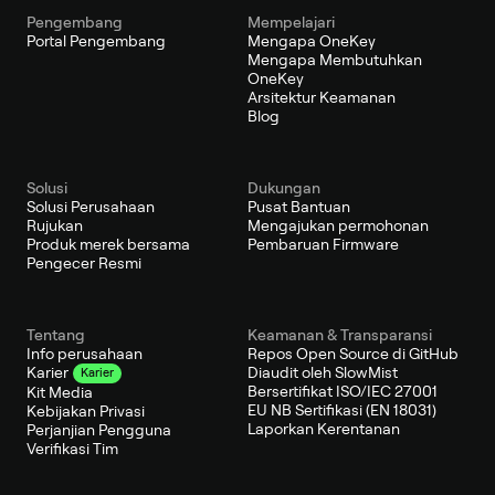
Pengembang
Mempelajari
Portal Pengembang
Mengapa OneKey
Mengapa Membutuhkan
OneKey
Arsitektur Keamanan
Blog
Solusi
Dukungan
Solusi Perusahaan
Pusat Bantuan
Rujukan
Mengajukan permohonan
Produk merek bersama
Pembaruan Firmware
Pengecer Resmi
Tentang
Keamanan & Transparansi
Info perusahaan
Repos Open Source di GitHub
Diaudit oleh SlowMist
Karier
Karier
Bersertifikat ISO/IEC 27001
Kit Media
EU NB Sertifikasi (EN 18031)
Kebijakan Privasi
Laporkan Kerentanan
Perjanjian Pengguna
Verifikasi Tim