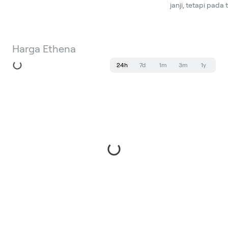
janji, tetapi pada
Harga Ethena
24h
7d
1m
3m
1y