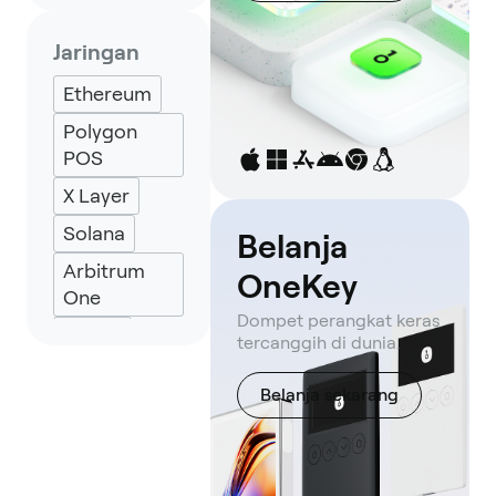
Solflare
Backpack
Jaringan
Keplr
Ethereum
Eternl
Polygon
POS
X Layer
Solana
Belanja
Arbitrum
OneKey
One
Dompet perangkat keras
Stellar
tercanggih di dunia.
Belanja sekarang