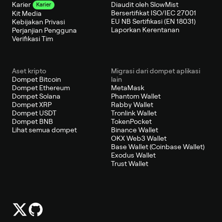
Diaudit oleh SlowMist
Karier
Karier
Bersertifikat ISO/IEC 27001
Kit Media
EU NB Sertifikasi (EN 18031)
Kebijakan Privasi
Laporkan Kerentanan
Perjanjian Pengguna
Verifikasi Tim
Aset kripto
Migrasi dari dompet aplikasi
Dompet Bitcoin
lain
Dompet Ethereum
MetaMask
Dompet Solana
Phantom Wallet
Dompet XRP
Rabby Wallet
Dompet USDT
Tronlink Wallet
Dompet BNB
TokenPocket
Lihat semua dompet
Binance Wallet
OKX Web3 Wallet
Base Wallet (Coinbase Wallet)
Exodus Wallet
Trust Wallet