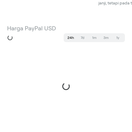
janji, tetapi pada
Harga PayPal USD
24h
7d
1m
3m
1y