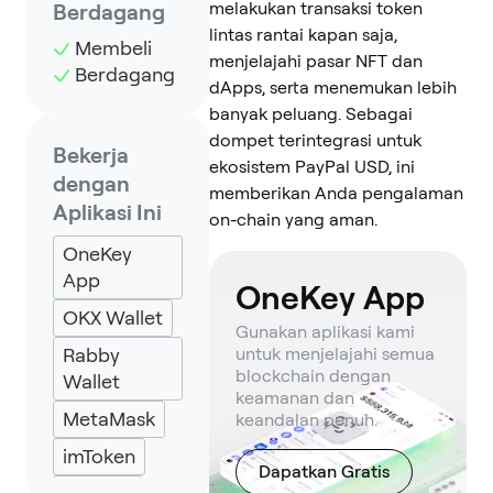
melakukan transaksi token
Berdagang
lintas rantai kapan saja,
Membeli
menjelajahi pasar NFT dan
Berdagang
dApps, serta menemukan lebih
banyak peluang. Sebagai
dompet terintegrasi untuk
Bekerja
ekosistem PayPal USD, ini
dengan
memberikan Anda pengalaman
Aplikasi Ini
on-chain yang aman.
OneKey
App
OneKey App
OKX Wallet
Gunakan aplikasi kami
Rabby
untuk menjelajahi semua
blockchain dengan
Wallet
keamanan dan
MetaMask
keandalan penuh.
imToken
Dapatkan Gratis