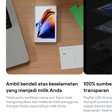
Ambil kendali atas keselamatan
100% sumber
yang menjadi milik Anda
transparan
Tidak perlu verifikasi nama asli. Kami tidak
PayPal USD Domp
mengumpulkan dan melacak data pengguna.
dompet sumber te
Dompet Anda sepenuhnya milik Anda.
dapat diaudit dan 
keamanan. Keama