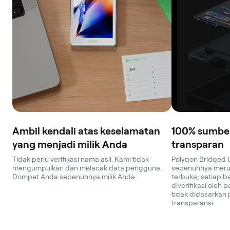
Ambil kendali atas keselamatan
100% sumber
yang menjadi milik Anda
transparan
Tidak perlu verifikasi nama asli. Kami tidak
Polygon Bridged 
mengumpulkan dan melacak data pengguna.
sepenuhnya mer
Dompet Anda sepenuhnya milik Anda.
terbuka; setiap b
diverifikasi ole
tidak didasarkan p
transparansi.