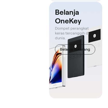
Belanja
OneKey
Dompet perangkat
keras tercanggih di
dunia.
Belanja sekarang