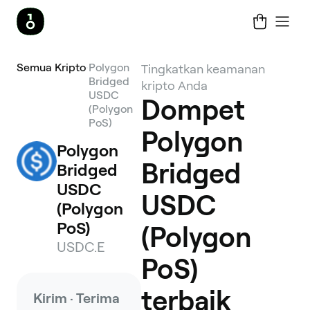
Semua Kripto
Polygon
Tingkatkan keamanan
Bridged
kripto Anda
USDC
Dompet
(Polygon
PoS)
Polygon
Polygon 
Bridged
Bridged 
USDC 
USDC
(Polygon 
PoS)
(Polygon
USDC.E
PoS)
terbaik
Kirim · Terima