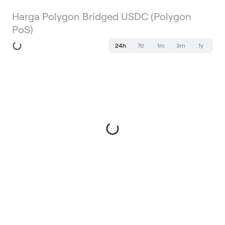
Harga Polygon Bridged USDC (Polygon
PoS)
24h
7d
1m
3m
1y