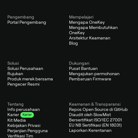
Pengembang
Mempelajari
Portal Pengembang
Mengapa OneKey
Mengapa Membutuhkan
OneKey
Arsitektur Keamanan
Blog
Solusi
Dukungan
Solusi Perusahaan
Pusat Bantuan
Rujukan
Mengajukan permohonan
Produk merek bersama
Pembaruan Firmware
Pengecer Resmi
Tentang
Keamanan & Transparansi
Info perusahaan
Repos Open Source di GitHub
Diaudit oleh SlowMist
Karier
Karier
Bersertifikat ISO/IEC 27001
Kit Media
EU NB Sertifikasi (EN 18031)
Kebijakan Privasi
Laporkan Kerentanan
Perjanjian Pengguna
Verifikasi Tim