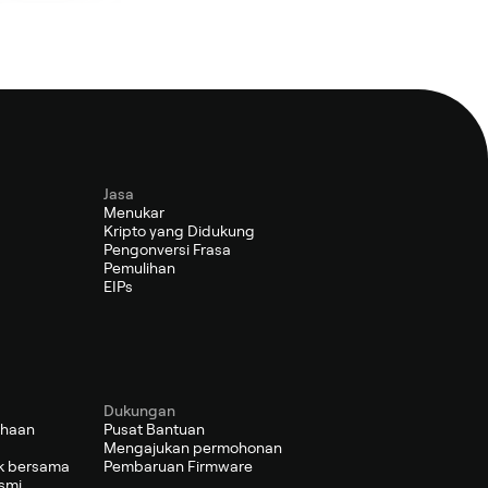
Jasa
Menukar
Kripto yang Didukung
Pengonversi Frasa
Pemulihan
EIPs
Dukungan
ahaan
Pusat Bantuan
Mengajukan permohonan
k bersama
Pembaruan Firmware
smi