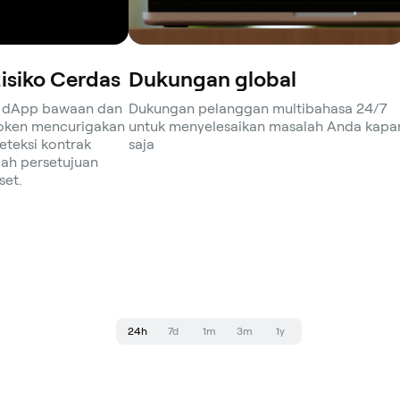
isiko Cerdas
Dukungan global
g dApp bawaan dan
Dukungan pelanggan multibahasa 24/7
token mencurigakan
untuk menyelesaikan masalah Anda kapa
teksi kontrak
saja
ah persetujuan
set.
24h
7d
1m
3m
1y