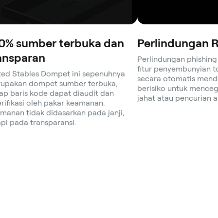
0% sumber terbuka dan
Perlindungan R
ansparan
Perlindungan phishin
fitur penyembunyian 
ted Stables Dompet ini sepenuhnya
secara otomatis mende
upakan dompet sumber terbuka;
berisiko untuk menceg
iap baris kode dapat diaudit dan
jahat atau pencurian a
erifikasi oleh pakar keamanan.
manan tidak didasarkan pada janji,
api pada transparansi.