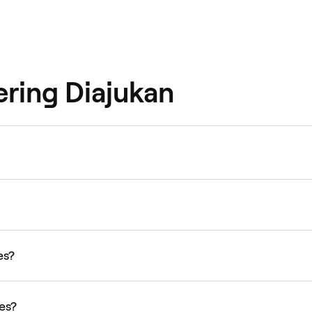
ering Diajukan
es?
es?