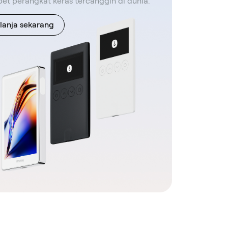
t perangkat keras tercanggih di dunia.
lanja sekarang