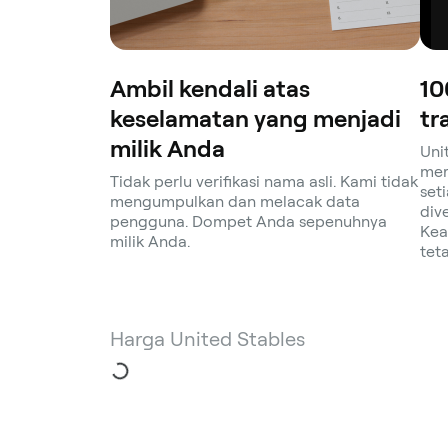
Ambil kendali atas
10
keselamatan yang menjadi
tr
milik Anda
Uni
mer
Tidak perlu verifikasi nama asli. Kami tidak
set
mengumpulkan dan melacak data
div
pengguna. Dompet Anda sepenuhnya
Kea
milik Anda.
tet
Harga United Stables