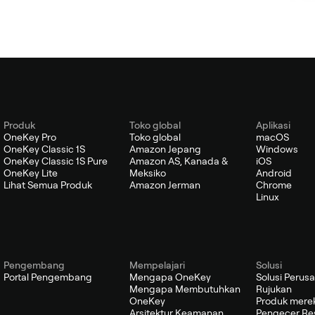
Produk
Toko global
Aplikasi
OneKey Pro
Toko global
macOS
OneKey Classic 1S
Amazon Jepang
Windows
OneKey Classic 1S Pure
Amazon AS, Kanada &
iOS
OneKey Lite
Meksiko
Android
Lihat Semua Produk
Amazon Jerman
Chrome
Linux
Pengembang
Mempelajari
Solusi
Portal Pengembang
Mengapa OneKey
Solusi Perus
Mengapa Membutuhkan
Rujukan
OneKey
Produk mere
Arsitektur Keamanan
Pengecer Re