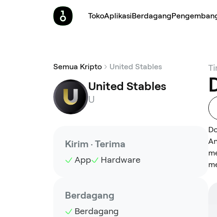
Toko
Aplikasi
Berdagang
Pengemban
Semua Kripto
United Stables
Ti
United Stables
U
Do
An
Kirim · Terima
me
App
Hardware
me
Berdagang
Berdagang