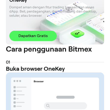
OneKey
Dompet aman dengan fitur trading bawaan dan akses 
dApp. Beli, perdagangkan, dan terhubung dari desktop, 
seluler, atau browser.
Dapatkan Gratis
Cara penggunaan Bitmex
0
1
Buka browser OneKey