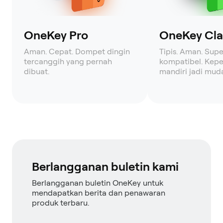
OneKey Pro
OneKey Clas
Aman. Cepat. Dompet dingin
Tipis. Aman. Supe
tercanggih yang pernah
kompatibel. Kepe
dibuat.
mandiri jadi mud
Berlangganan buletin kami
Berlangganan buletin OneKey untuk
mendapatkan berita dan penawaran
produk terbaru.