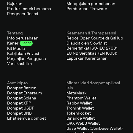
Rujukan
Mengajukan permohonan
Produk merek bersama
Pembaruan Firmware
Pengecer Resmi
Tentang
Keamanan & Transparansi
Info perusahaan
Repos Open Source di GitHub
Diaudit oleh SlowMist
Karier
Karier
Bersertifikat ISO/IEC 27001
Kit Media
EU NB Sertifikasi (EN 18031)
Kebijakan Privasi
Laporkan Kerentanan
Perjanjian Pengguna
Verifikasi Tim
Aset kripto
Migrasi dari dompet aplikasi
Dompet Bitcoin
lain
Dompet Ethereum
MetaMask
Dompet Solana
Phantom Wallet
Dompet XRP
Rabby Wallet
Dompet USDT
Tronlink Wallet
Dompet BNB
TokenPocket
Lihat semua dompet
Binance Wallet
OKX Web3 Wallet
Base Wallet (Coinbase Wallet)