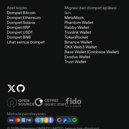
Aset kripto
Migrasi dari dompet aplikasi
Dompet Bitcoin
lain
Dompet Ethereum
MetaMask
Dompet Solana
Phantom Wallet
Dompet XRP
Rabby Wallet
Dompet USDT
Tronlink Wallet
Dompet BNB
TokenPocket
Lihat semua dompet
Binance Wallet
OKX Web3 Wallet
Base Wallet (Coinbase Wallet)
Exodus Wallet
Trust Wallet
Metode pembayaran
© 2019–Sekarang ONEKEY LIMITED. Semua hak dilindungi.