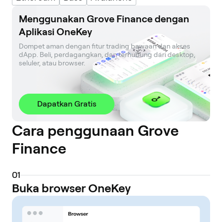
Menggunakan Grove Finance dengan
Aplikasi OneKey
Dompet aman dengan fitur trading bawaan dan akses 
dApp. Beli, perdagangkan, dan terhubung dari desktop, 
seluler, atau browser.
Dapatkan Gratis
Cara penggunaan Grove
Finance
0
1
Buka browser OneKey