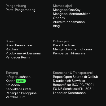
Pengembang
Mempelajari
Portal Pengembang
Mengapa OneKey
Mengapa Membutuhkan
OneKey
Arsitektur Keamanan
Blog
Solusi
Dukungan
Solusi Perusahaan
Pusat Bantuan
Rujukan
Mengajukan permohonan
Produk merek bersama
Pembaruan Firmware
Pengecer Resmi
Tentang
Keamanan & Transparansi
Info perusahaan
Repos Open Source di GitHub
Diaudit oleh SlowMist
Karier
Karier
Bersertifikat ISO/IEC 27001
Kit Media
EU NB Sertifikasi (EN 18031)
Kebijakan Privasi
Laporkan Kerentanan
Perjanjian Pengguna
Verifikasi Tim