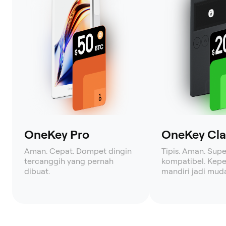
OneKey Pro
OneKey Clas
Aman. Cepat. Dompet dingin
Tipis. Aman. Supe
tercanggih yang pernah
kompatibel. Kepe
dibuat.
mandiri jadi mud