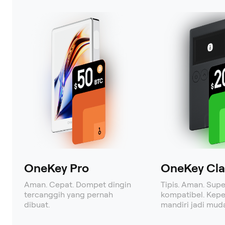
OneKey Pro
OneKey Clas
Aman. Cepat. Dompet dingin
Tipis. Aman. Supe
tercanggih yang pernah
kompatibel. Kepe
dibuat.
mandiri jadi mud