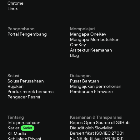
Chrome
Linux
Pengembang
Mempelajari
Portal Pengembang
Mengapa OneKey
Mengapa Membutuhkan
OneKey
Arsitektur Keamanan
Blog
Solusi
Dukungan
Solusi Perusahaan
Pusat Bantuan
Rujukan
Mengajukan permohonan
Produk merek bersama
Pembaruan Firmware
Pengecer Resmi
Tentang
Keamanan & Transparansi
Info perusahaan
Repos Open Source di GitHub
Diaudit oleh SlowMist
Karier
Karier
Bersertifikat ISO/IEC 27001
Kit Media
EU NB Sertifikasi (EN 18031)
Kebijakan Privasi