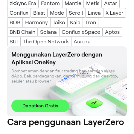
zkSync Era
Fantom
Mantle
Metis
Astar
Conflux
Blast
Mode
Scroll
Linea
X Layer
BOB
Harmony
Taiko
Kaia
Tron
BNB Chain
Solana
Conflux eSpace
Aptos
SUI
The Open Network
Aurora
Menggunakan LayerZero dengan
Aplikasi OneKey
Dompet aman dengan fitur trading bawaan dan akses 
dApp. Beli, perdagangkan, dan terhubung dari desktop, 
seluler, atau browser.
Dapatkan Gratis
Cara penggunaan LayerZero