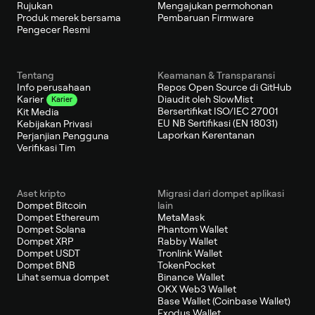
Rujukan
Mengajukan permohonan
Produk merek bersama
Pembaruan Firmware
Pengecer Resmi
Tentang
Keamanan & Transparansi
Info perusahaan
Repos Open Source di GitHub
Diaudit oleh SlowMist
Karier
Karier
Bersertifikat ISO/IEC 27001
Kit Media
EU NB Sertifikasi (EN 18031)
Kebijakan Privasi
Laporkan Kerentanan
Perjanjian Pengguna
Verifikasi Tim
Aset kripto
Migrasi dari dompet aplikasi
Dompet Bitcoin
lain
Dompet Ethereum
MetaMask
Dompet Solana
Phantom Wallet
Dompet XRP
Rabby Wallet
Dompet USDT
Tronlink Wallet
Dompet BNB
TokenPocket
Lihat semua dompet
Binance Wallet
OKX Web3 Wallet
Base Wallet (Coinbase Wallet)
Exodus Wallet