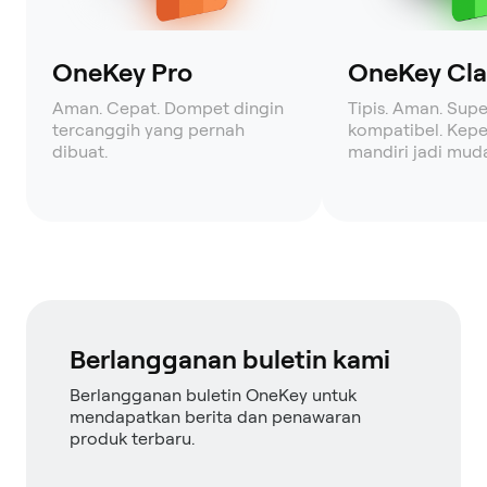
OneKey Pro
OneKey Clas
Aman. Cepat. Dompet dingin
Tipis. Aman. Supe
tercanggih yang pernah
kompatibel. Kepe
dibuat.
mandiri jadi mud
Berlangganan buletin kami
Berlangganan buletin OneKey untuk
mendapatkan berita dan penawaran
produk terbaru.