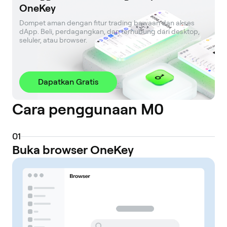
OneKey
Dompet aman dengan fitur trading bawaan dan akses 
dApp. Beli, perdagangkan, dan terhubung dari desktop, 
seluler, atau browser.
Dapatkan Gratis
Cara penggunaan M0
0
1
Buka browser OneKey