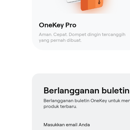
OneKey Pro
Aman. Cepat. Dompet dingin tercanggih
yang pernah dibuat.
Berlangganan buletin
Berlangganan buletin OneKey untuk me
produk terbaru.