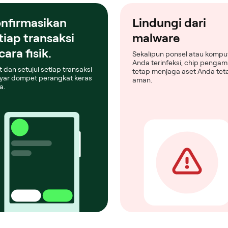
nfirmasikan
Lindungi dari
tiap transaksi
malware
cara fisik.
Sekalipun ponsel atau kompu
Anda terinfeksi, chip penga
t dan setujui setiap transaksi
tetap menjaga aset Anda tet
ayar dompet perangkat keras
aman.
a.