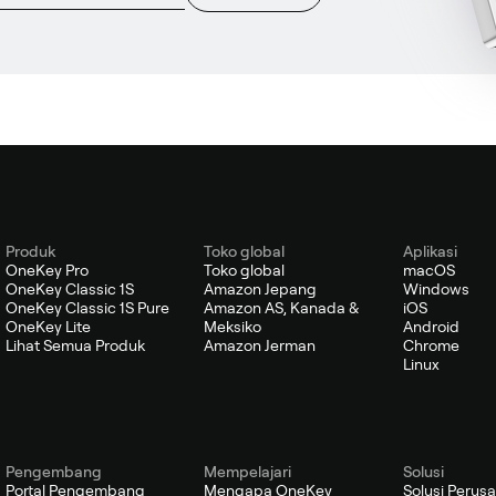
Produk
Toko global
Aplikasi
OneKey Pro
Toko global
macOS
OneKey Classic 1S
Amazon Jepang
Windows
OneKey Classic 1S Pure
Amazon AS, Kanada &
iOS
OneKey Lite
Meksiko
Android
Lihat Semua Produk
Amazon Jerman
Chrome
Linux
Pengembang
Mempelajari
Solusi
Portal Pengembang
Mengapa OneKey
Solusi Perus