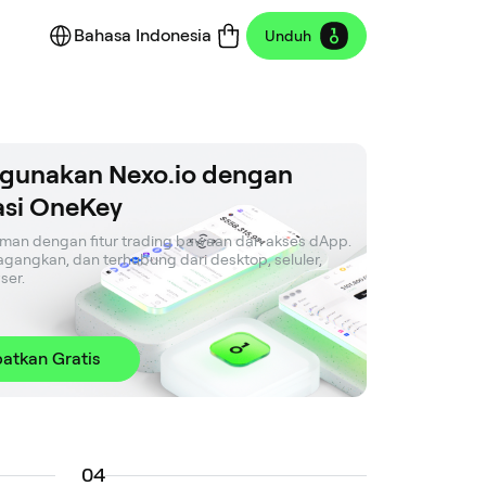
Bahasa Indonesia
Unduh
gunakan Nexo.io dengan
asi OneKey
an dengan fitur trading bawaan dan akses dApp. 
agangkan, dan terhubung dari desktop, seluler, 
ser.
atkan Gratis
0
4