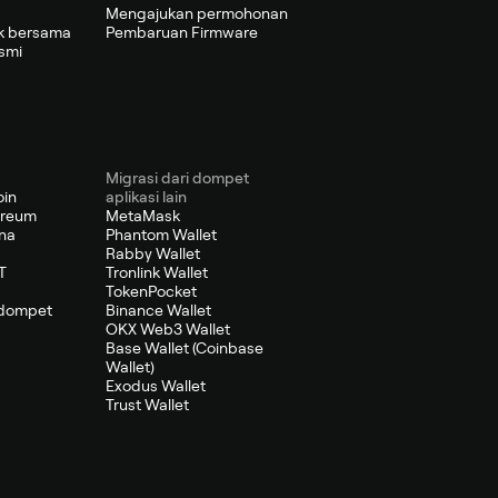
Mengajukan permohonan
k bersama
Pembaruan Firmware
smi
Migrasi dari dompet
oin
aplikasi lain
ereum
MetaMask
na
Phantom Wallet
Rabby Wallet
T
Tronlink Wallet
TokenPocket
 dompet
Binance Wallet
OKX Web3 Wallet
Base Wallet (Coinbase
Wallet)
Exodus Wallet
Trust Wallet