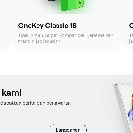
OneKey Classic 1S
O
Tipis. Aman. Super kompatibel. Kepemilikan
T
mandiri jadi mudah.
j
 kami
ndapatkan berita dan penawaran
Langganan