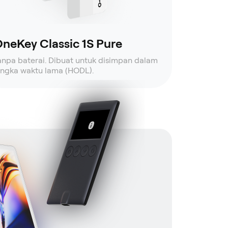
neKey Classic 1S Pure
anpa baterai. Dibuat untuk disimpan dalam
angka waktu lama (HODL).