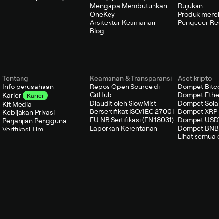
Mengapa Membutuhkan
Rujukan
OneKey
Produk mere
Arsitektur Keamanan
Pengecer Re
Blog
Tentang
Keamanan & Transparansi
Aset kripto
Info perusahaan
Repos Open Source di
Dompet Bitc
GitHub
Dompet Eth
Karier
Karier
Diaudit oleh SlowMist
Dompet Sola
Kit Media
Bersertifikat ISO/IEC 27001
Dompet XRP
Kebijakan Privasi
EU NB Sertifikasi (EN 18031)
Dompet USD
Perjanjian Pengguna
Laporkan Kerentanan
Dompet BNB
Verifikasi Tim
Lihat semua