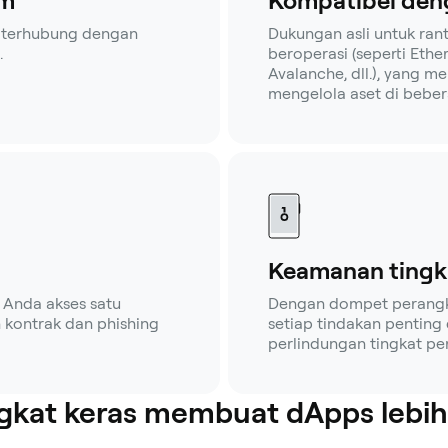
rm
Kompatibel deng
 — terhubung dengan
Dukungan asli untuk ran
.
beroperasi (seperti Ethe
Avalanche, dll.), yang 
mengelola aset di beber
Keamanan tingk
Anda akses satu
Dengan dompet perangkat
 kontrak dan phishing
setiap tindakan penting
perlindungan tingkat pe
kat keras membuat dApps lebi