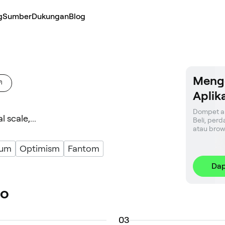
g
Sumber
Dukungan
Blog
Meng
Aplik
Dompet am
 scale,...
Beli, perd
atau brow
rum
Optimism
Fantom
Dap
io
0
3