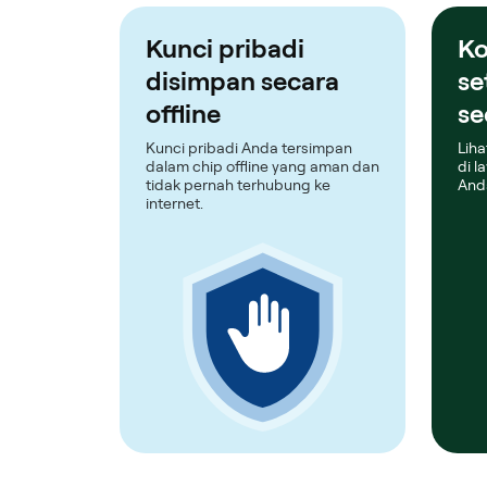
Kunci pribadi
Ko
disimpan secara
se
offline
se
Kunci pribadi Anda tersimpan
Liha
dalam chip offline yang aman dan
di l
tidak pernah terhubung ke
And
internet.