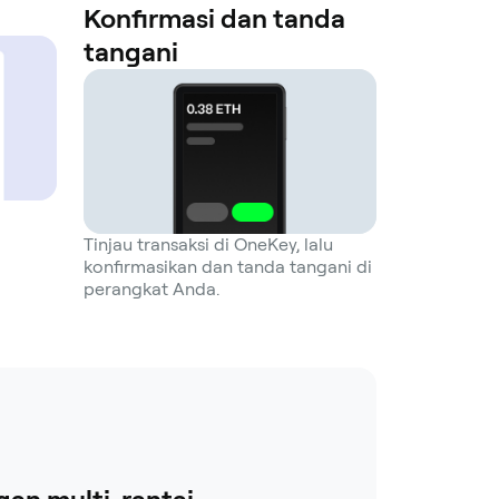
Konfirmasi dan tanda
tangani
Tinjau transaksi di OneKey, lalu
konfirmasikan dan tanda tangani di
perangkat Anda.