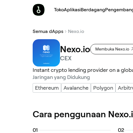
Toko
Aplikasi
Berdagang
Pengemban
Semua dApps
Nexo.io
Nexo.io
Membuka Nexo.io
CEX
Instant crypto lending provider on a global
Jaringan yang Didukung
Ethereum
Avalanche
Polygon
Arbit
Cara penggunaan Nexo.
0
1
0
2