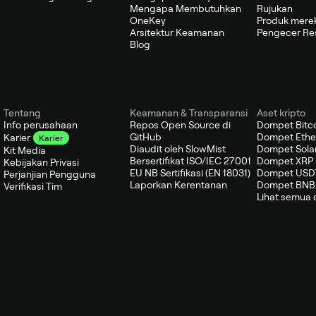
Mengapa Membutuhkan
Rujukan
OneKey
Produk mere
Arsitektur Keamanan
Pengecer Re
Blog
Tentang
Keamanan & Transparansi
Aset kripto
Info perusahaan
Repos Open Source di
Dompet Bitc
GitHub
Dompet Eth
Karier
Karier
Diaudit oleh SlowMist
Dompet Sola
Kit Media
Bersertifikat ISO/IEC 27001
Dompet XRP
Kebijakan Privasi
EU NB Sertifikasi (EN 18031)
Dompet USD
Perjanjian Pengguna
Laporkan Kerentanan
Dompet BNB
Verifikasi Tim
Lihat semua