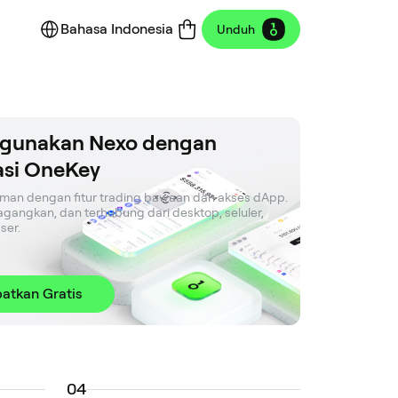
Bahasa Indonesia
Unduh
gunakan Nexo dengan
asi OneKey
an dengan fitur trading bawaan dan akses dApp. 
agangkan, dan terhubung dari desktop, seluler, 
ser.
atkan Gratis
0
4