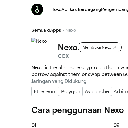
Toko
Aplikasi
Berdagang
Pengemban
Semua dApps
Nexo
Nexo
Membuka Nexo
CEX
Nexo is the all-in-one crypto platform wh
borrow against them or swap between 50
Jaringan yang Didukung
Ethereum
Polygon
Avalanche
Arbit
Cara penggunaan Nexo
0
1
0
2