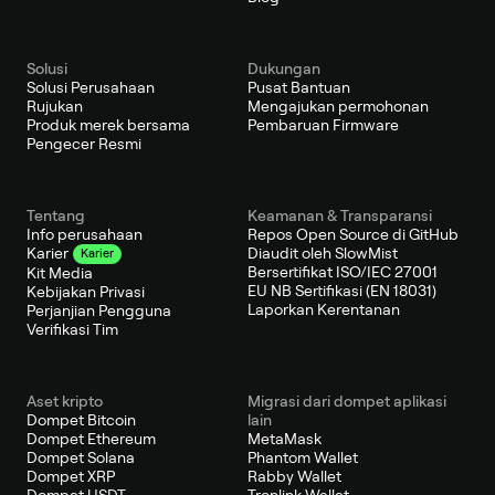
Solusi
Dukungan
Solusi Perusahaan
Pusat Bantuan
Rujukan
Mengajukan permohonan
Produk merek bersama
Pembaruan Firmware
Pengecer Resmi
Tentang
Keamanan & Transparansi
Info perusahaan
Repos Open Source di GitHub
Diaudit oleh SlowMist
Karier
Karier
Bersertifikat ISO/IEC 27001
Kit Media
EU NB Sertifikasi (EN 18031)
Kebijakan Privasi
Laporkan Kerentanan
Perjanjian Pengguna
Verifikasi Tim
Aset kripto
Migrasi dari dompet aplikasi
Dompet Bitcoin
lain
Dompet Ethereum
MetaMask
Dompet Solana
Phantom Wallet
Dompet XRP
Rabby Wallet
Dompet USDT
Tronlink Wallet