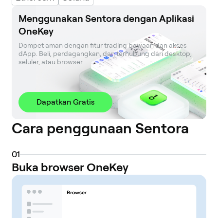
Menggunakan Sentora dengan Aplikasi
OneKey
Dompet aman dengan fitur trading bawaan dan akses 
dApp. Beli, perdagangkan, dan terhubung dari desktop, 
seluler, atau browser.
Dapatkan Gratis
Cara penggunaan Sentora
0
1
Buka browser OneKey