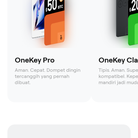
OneKey Pro
OneKey Clas
Aman. Cepat. Dompet dingin
Tipis. Aman. Supe
tercanggih yang pernah
kompatibel. Kepe
dibuat.
mandiri jadi mud