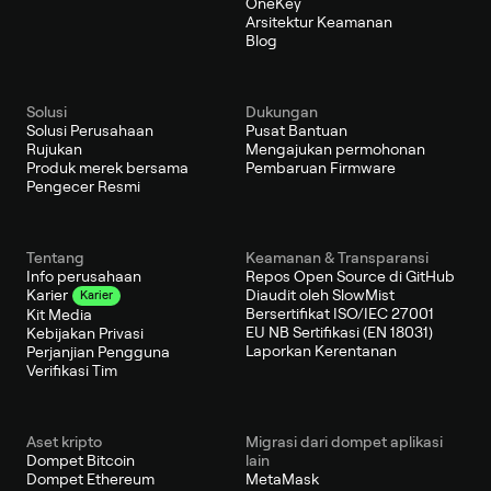
OneKey
Arsitektur Keamanan
Blog
Solusi
Dukungan
Solusi Perusahaan
Pusat Bantuan
Rujukan
Mengajukan permohonan
Produk merek bersama
Pembaruan Firmware
Pengecer Resmi
Tentang
Keamanan & Transparansi
Info perusahaan
Repos Open Source di GitHub
Diaudit oleh SlowMist
Karier
Karier
Bersertifikat ISO/IEC 27001
Kit Media
EU NB Sertifikasi (EN 18031)
Kebijakan Privasi
Laporkan Kerentanan
Perjanjian Pengguna
Verifikasi Tim
Aset kripto
Migrasi dari dompet aplikasi
Dompet Bitcoin
lain
Dompet Ethereum
MetaMask