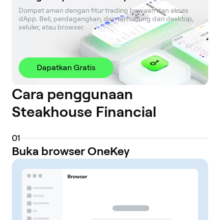
Dompet aman dengan fitur trading bawaan dan akses 
dApp. Beli, perdagangkan, dan terhubung dari desktop, 
seluler, atau browser.
Dapatkan Gratis
Cara penggunaan
Steakhouse Financial
0
1
Buka browser OneKey